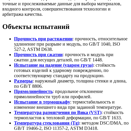
точные и прослеживаемые данные для выбора материалов,
входного контроля, совершенствования технологии и
арбитража качества.
Объекты испытаний
Прочность при растяжении
: прочность, относительное
удлинение при разрыве и модуль, по GB/T 1040, ISO
527-2, ASTM D638.
Прочность при сжатии
: прочность и модуль при
сжатии для несущих деталей, по GB/T 1448.
Испытание на падение (ударом груза)
: стойкость
готовых изделий к ударному повреждению, по
соответствующему стандарту на продукцию.
Размеры
: наружный диаметр, толщина стенки и длина,
по GB/T 8806.
Прямолинейность
: продольное отклонение
прямолинейности труб или профилей.
Испытание в термошкафу
: термостабильность и
изменение внешнего вида при заданной температуре.
Температура размягчения по Вика (VST)
: стойкость
термопластов к тепловой деформации, по GB/T 1633.
Температура стеклования (Tg)
: методом DSC/DMA, по
GB/T 19466-2, ISO 11357-2, ASTM D3418.