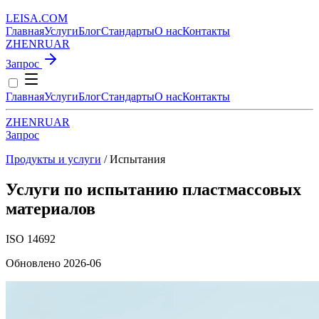
LEISA
.
COM
Главная
Услуги
Блог
Стандарты
О нас
Контакты
ZH
EN
RU
AR
Запрос
Главная
Услуги
Блог
Стандарты
О нас
Контакты
ZH
EN
RU
AR
Запрос
Продукты и услуги
/ Испытания
Услуги по испытанию пластмассовых
материалов
ISO 14692
Обновлено 2026-06