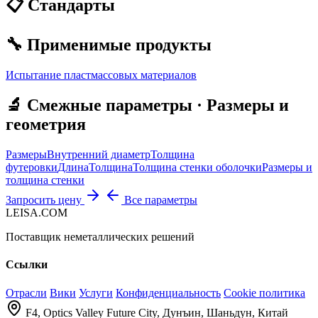
📋 Стандарты
🔧 Применимые продукты
Испытание пластмассовых материалов
🔬 Смежные параметры · Размеры и
геометрия
Размеры
Внутренний диаметр
Толщина
футеровки
Длина
Толщина
Толщина стенки оболочки
Размеры и
толщина стенки
Запросить цену
Все параметры
LEISA.COM
Поставщик неметаллических решений
Ссылки
Отрасли
Вики
Услуги
Конфиденциальность
Cookie политика
F4, Optics Valley Future City, Дунъин, Шаньдун, Китай