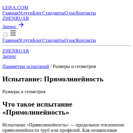
LEISA
.
COM
Главная
Услуги
Блог
Стандарты
О нас
Контакты
ZH
EN
RU
AR
Запрос
Главная
Услуги
Блог
Стандарты
О нас
Контакты
ZH
EN
RU
AR
Запрос
Параметры испытаний
/ Размеры и геометрия
Испытание: Прямолинейность
Размеры и геометрия
Что такое испытание
«Прямолинейность»
Испытание «Прямолинейность» — продольное отклонение
прямолинейности труб или профилей. Как независимая