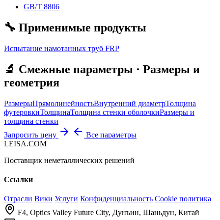
GB/T 8806
🔧 Применимые продукты
Испытание намотанных труб FRP
🔬 Смежные параметры · Размеры и
геометрия
Размеры
Прямолинейность
Внутренний диаметр
Толщина
футеровки
Толщина
Толщина стенки оболочки
Размеры и
толщина стенки
Запросить цену
Все параметры
LEISA.COM
Поставщик неметаллических решений
Ссылки
Отрасли
Вики
Услуги
Конфиденциальность
Cookie политика
F4, Optics Valley Future City, Дунъин, Шаньдун, Китай