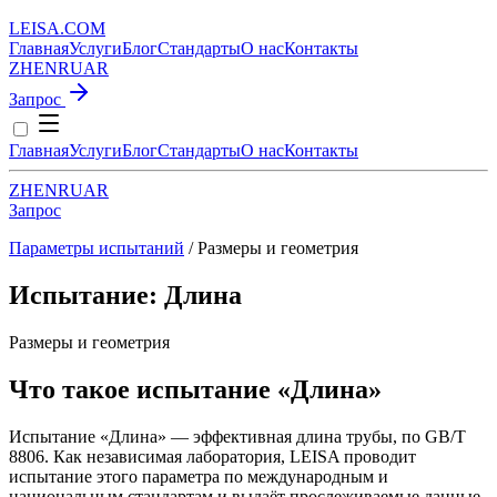
LEISA
.
COM
Главная
Услуги
Блог
Стандарты
О нас
Контакты
ZH
EN
RU
AR
Запрос
Главная
Услуги
Блог
Стандарты
О нас
Контакты
ZH
EN
RU
AR
Запрос
Параметры испытаний
/ Размеры и геометрия
Испытание: Длина
Размеры и геометрия
Что такое испытание «Длина»
Испытание «Длина» — эффективная длина трубы, по GB/T
8806. Как независимая лаборатория, LEISA проводит
испытание этого параметра по международным и
национальным стандартам и выдаёт прослеживаемые данные.