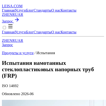
LEISA
.
COM
Главная
Услуги
Блог
Стандарты
О нас
Контакты
ZH
EN
RU
AR
Запрос
Главная
Услуги
Блог
Стандарты
О нас
Контакты
ZH
EN
RU
AR
Запрос
Продукты и услуги
/ Испытания
Испытания намотанных
стеклопластиковых напорных труб
(FRP)
ISO 14692
Обновлено 2026-06