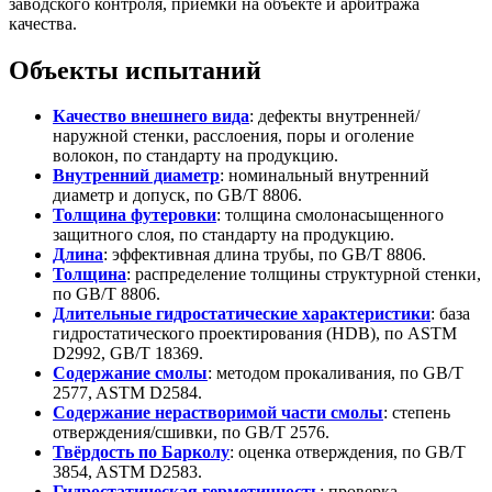
заводского контроля, приёмки на объекте и арбитража
качества.
Объекты испытаний
Качество внешнего вида
: дефекты внутренней/
наружной стенки, расслоения, поры и оголение
волокон, по стандарту на продукцию.
Внутренний диаметр
: номинальный внутренний
диаметр и допуск, по GB/T 8806.
Толщина футеровки
: толщина смолонасыщенного
защитного слоя, по стандарту на продукцию.
Длина
: эффективная длина трубы, по GB/T 8806.
Толщина
: распределение толщины структурной стенки,
по GB/T 8806.
Длительные гидростатические характеристики
: база
гидростатического проектирования (HDB), по ASTM
D2992, GB/T 18369.
Содержание смолы
: методом прокаливания, по GB/T
2577, ASTM D2584.
Содержание нерастворимой части смолы
: степень
отверждения/сшивки, по GB/T 2576.
Твёрдость по Барколу
: оценка отверждения, по GB/T
3854, ASTM D2583.
Гидростатическая герметичность
: проверка