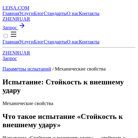
LEISA
.
COM
Главная
Услуги
Блог
Стандарты
О нас
Контакты
ZH
EN
RU
AR
Запрос
Главная
Услуги
Блог
Стандарты
О нас
Контакты
ZH
EN
RU
AR
Запрос
Параметры испытаний
/ Механические свойства
Испытание: Стойкость к внешнему
удару
Механические свойства
Что такое испытание «Стойкость к
внешнему удару»
Испытание «Стойкость к внешнему удару» — стойкость к