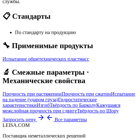
службы.
📋 Стандарты
По стандарту на продукцию
🔧 Применимые продукты
Испытание общетехнических пластмасс
🔬 Смежные параметры ·
Механические свойства
Прочность при растяжении
Прочность при сжатии
Испытание
на падение (ударом груза)
Гидростатические
характеристики
Изгиб
Твёрдость по Барколу
Кажущаяся
межслойная прочность при сдвиге
Твёрдость по Шору
Запросить цену
Все параметры
LEISA.COM
Поставщик неметаллических решений