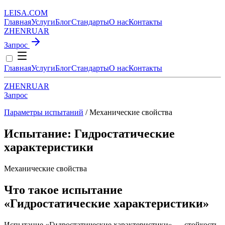
LEISA
.
COM
Главная
Услуги
Блог
Стандарты
О нас
Контакты
ZH
EN
RU
AR
Запрос
Главная
Услуги
Блог
Стандарты
О нас
Контакты
ZH
EN
RU
AR
Запрос
Параметры испытаний
/ Механические свойства
Испытание: Гидростатические
характеристики
Механические свойства
Что такое испытание
«Гидростатические характеристики»
Испытание «Гидростатические характеристики» — стойкость