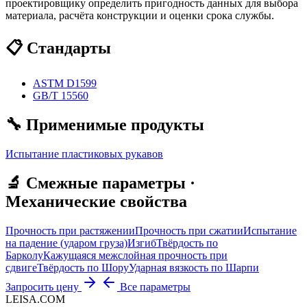
проектировщику определить пригодность данных для выбора
материала, расчёта конструкции и оценки срока службы.
📋 Стандарты
ASTM D1599
GB/T 15560
🔧 Применимые продукты
Испытание пластиковых рукавов
🔬 Смежные параметры ·
Механические свойства
Прочность при растяжении
Прочность при сжатии
Испытание
на падение (ударом груза)
Изгиб
Твёрдость по
Барколу
Кажущаяся межслойная прочность при
сдвиге
Твёрдость по Шору
Ударная вязкость по Шарпи
Запросить цену
Все параметры
LEISA.COM