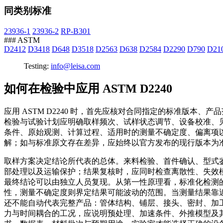
同类别标准
23936-1
23936-2
RP-B301
### ASTM
D2412
D3418
D648
D3518
D2563
D638
D2584
D2290
D790
D21
Testing:
info@leisa.com
如何在检验中应用 ASTM D2240
应用 ASTM D2240 时，首先应核对合同指定的标准版
检验与试验计划应明确取样频次、试样状态调节、设备校准、
条件、原始观测、计算过程、适用时的测量不确定度、偏离项
解；如与标准原文存在差异，应始终以官方发布的现行版本为
取样方案决定结论所代表的总体。来料检验、首件确认、型式
部处理以及运输保护；结果复核时，应同时检查离散性、失效
最终结论可以由独立人员复现。从第一性原理看，标准化检测
性，测量不确定度则界定结果可能波动的范围。当测量结果靠
还不能自动代表完整产品：管体结构、铺层、接头、密封、加
力与时间耦合的工况，应说明预处理、加速条件、外推模型及