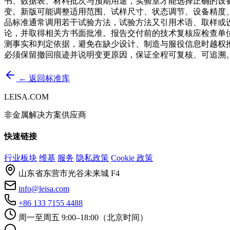
书、数据表、材料批次与预期用途，实验室才能选择正确的设
变。新版可能调整适用范围、试样尺寸、状态调节、设备精度
品标准通常调用若干试验方法，试验方法又引用术语、取样或
论，并取得相关方书面批准。报告交付前的技术复核应检查单
测事实和判定依据，避免在缺少设计、制造与服役信息时越权
必须保留撤回痕迹并说明变更原因，保证全程可复核、可追溯
← 返回标准库
LEISA.COM
非金属解决方案供应商
快速链接
行业板块
维基
服务
隐私政策
Cookie 政策
山东省东营市光谷未来城 F4
info@leisa.com
+86 133 7155 4488
周一至周五 9:00–18:00（北京时间）