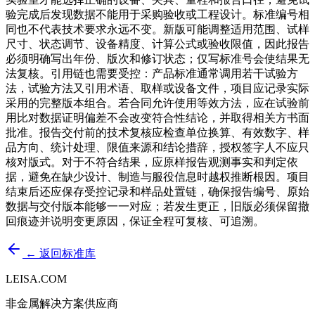
验完成后发现数据不能用于采购验收或工程设计。标准编号相
同也不代表技术要求永远不变。新版可能调整适用范围、试样
尺寸、状态调节、设备精度、计算公式或验收限值，因此报告
必须明确写出年份、版次和修订状态；仅写标准号会使结果无
法复核。引用链也需要受控：产品标准通常调用若干试验方
法，试验方法又引用术语、取样或设备文件，项目应记录实际
采用的完整版本组合。若合同允许使用等效方法，应在试验前
用比对数据证明偏差不会改变符合性结论，并取得相关方书面
批准。报告交付前的技术复核应检查单位换算、有效数字、样
品方向、统计处理、限值来源和结论措辞，授权签字人不应只
核对版式。对于不符合结果，应原样报告观测事实和判定依
据，避免在缺少设计、制造与服役信息时越权推断根因。项目
结束后还应保存受控记录和样品处置链，确保报告编号、原始
数据与交付版本能够一一对应；若发生更正，旧版必须保留撤
回痕迹并说明变更原因，保证全程可复核、可追溯。
← 返回标准库
LEISA.COM
非金属解决方案供应商