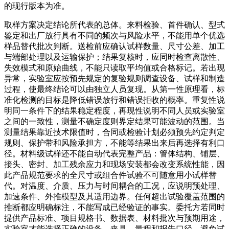
的现行版本为准。
取样方案决定结论所代表的总体。来料检验、首件确认、型式
鉴定和出厂放行具有不同的频次与风险水平，不能用单个优选
样品替代批次判断。送检前应确认试样数量、尺寸公差、加工
与端部处理以及运输保护；结果复核时，应同时检查离散性、
失效模式和原始曲线，不能只读取平均值或合格标记。若出现
异常，实验室应按预先规定的复验规则调查设备、试样和制造
过程，使最终结论可以由独立人员复现。从第一性原理看，标
准化检测的目标是降低错误放行和错误拒收的概率。重复性说
明同一条件下的结果稳定程度，再现性说明不同人员或实验室
之间的一致性，测量不确定度则界定结果可能波动的范围。当
测量结果靠近技术限值时，合同或检验计划必须预先约定判定
规则、保护带和风险承担方，不能等结果出来后再选择有利口
径。材料级试样还不能自动代表完整产品：管体结构、铺层、
接头、密封、加工残余应力和现场安装都会改变系统性能，因
此产品规范要求的全尺寸或组合件试验不可随意用小试样替
代。对温度、介质、压力与时间耦合的工况，应说明预处理、
加速条件、外推模型及其适用边界。任何超出试验覆盖范围的
推断都应明确标注，不能写成已经验证的事实。委托方若同时
提供产品标准、项目规格书、数据表、材料批次与预期用途，
实验室才能选择正确的设备、夹具、量程和报告口径，避免试