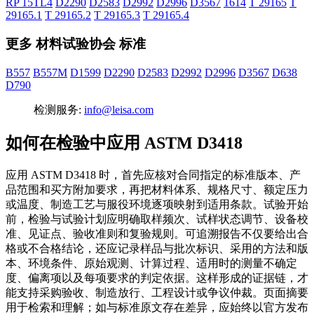
RP 15TL4
D2290
D2583
D2992
D2996
D3567
1614
T 29165
T
29165.1
T 29165.2
T 29165.3
T 29165.4
更多 材料试验协会 标准
B557
B557M
D1599
D2290
D2583
D2992
D2996
D3567
D638
D790
检测服务:
info@leisa.com
如何在检验中应用 ASTM D3418
应用 ASTM D3418 时，首先应核对合同指定的标准版本、产
品范围和买方附加要求，再把材料体系、规格尺寸、额定压力
或温度、制造工艺与服役环境逐项映射到适用条款。试验开始
前，检验与试验计划应明确取样频次、试样状态调节、设备校
准、见证点、验收准则和复验规则。可追溯报告不仅要给出合
格或不合格结论，还应记录样品与批次标识、采用的方法和版
本、环境条件、原始观测、计算过程、适用时的测量不确定
度、偏离项以及每项要求的判定依据。这样形成的证据链，才
能支持采购验收、制造放行、工程设计或争议仲裁。页面摘要
用于检索和理解；如与标准原文存在差异，应始终以官方发布