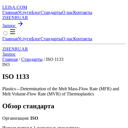
LEISA
.
COM
Главная
Услуги
Блог
Стандарты
О нас
Контакты
ZH
EN
RU
AR
Запрос
Главная
Услуги
Блог
Стандарты
О нас
Контакты
ZH
EN
RU
AR
Запрос
Главная
/
Стандарты
/
ISO 1133
ISO
ISO 1133
Plastics—Determination of the Melt Mass-Flow Rate (MFR) and
Melt Volume-Flow Rate (MVR) of Thermoplastics
Обзор стандарта
Организация:
ISO
Используется в 1 исходных стандартах: