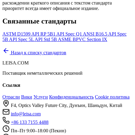
расхождении краткого описания с текстом стандарта
приоритет всегда имеет официальное издание.
Связанные стандарты
ASTM D1599
API RP 5B1
API Spec Q1
ANSI B16.5
API Spec
5B
API Spec 5L
API Std 5B
ASME BPVC Section IX
Назад к списку стандартов
LEISA.COM
Поставщик неметаллических решений
Ссылки
Отрасли
Вики
Услуги
Конфиденциальность
Cookie политика
F4, Optics Valley Future City, Дунъин, Шаньдун, Китай
info@leisa.com
+86 133 7155 4488
Пн–Пт 9:00–18:00 (Пекин)