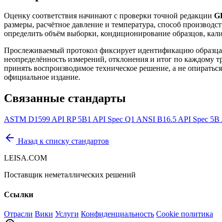
Оценку соответствия начинают с проверки точной редакции
GB
размеры, расчётное давление и температура, способ производ
определить объём выборки, кондиционирование образцов, кали
Прослеживаемый протокол фиксирует идентификацию образца 
неопределённость измерений, отклонения и итог по каждому тр
принять воспроизводимое техническое решение, а не опираться 
официальное издание.
Связанные стандарты
ASTM D1599
API RP 5B1
API Spec Q1
ANSI B16.5
API Spec 5B
Назад к списку стандартов
LEISA.COM
Поставщик неметаллических решений
Ссылки
Отрасли
Вики
Услуги
Конфиденциальность
Cookie политика