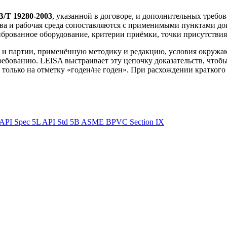
/T 19280-2003
, указанной в договоре, и дополнительных требов
ства и рабочая среда сопоставляются с применимыми пунктами д
брованное оборудование, критерии приёмки, точки присутствия
и партии, применённую методику и редакцию, условия окружаю
ебованию. LEISA выстраивает эту цепочку доказательств, чтобы
только на отметку «годен/не годен». При расхождении краткого 
API Spec 5L
API Std 5B
ASME BPVC Section IX