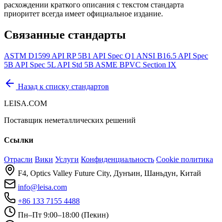
расхождении краткого описания с текстом стандарта
приоритет всегда имеет официальное издание.
Связанные стандарты
ASTM D1599
API RP 5B1
API Spec Q1
ANSI B16.5
API Spec
5B
API Spec 5L
API Std 5B
ASME BPVC Section IX
Назад к списку стандартов
LEISA.COM
Поставщик неметаллических решений
Ссылки
Отрасли
Вики
Услуги
Конфиденциальность
Cookie политика
F4, Optics Valley Future City, Дунъин, Шаньдун, Китай
info@leisa.com
+86 133 7155 4488
Пн–Пт 9:00–18:00 (Пекин)