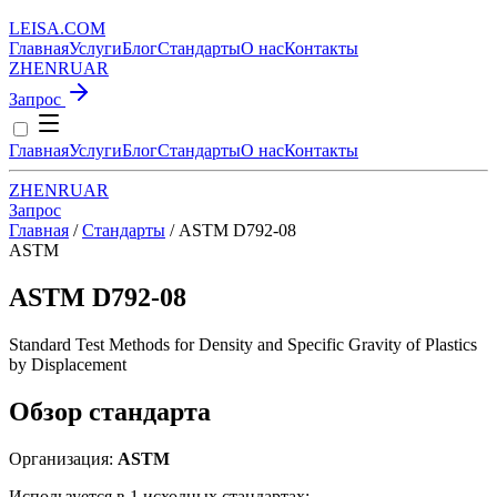
LEISA
.
COM
Главная
Услуги
Блог
Стандарты
О нас
Контакты
ZH
EN
RU
AR
Запрос
Главная
Услуги
Блог
Стандарты
О нас
Контакты
ZH
EN
RU
AR
Запрос
Главная
/
Стандарты
/
ASTM D792-08
ASTM
ASTM D792-08
Standard Test Methods for Density and Specific Gravity of Plastics
by Displacement
Обзор стандарта
Организация:
ASTM
Используется в 1 исходных стандартах: