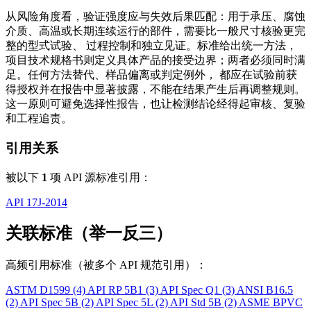
从风险角度看，验证强度应与失效后果匹配：用于承压、腐蚀
介质、高温或长期连续运行的部件，需要比一般尺寸核验更完
整的型式试验、 过程控制和独立见证。标准给出统一方法，
项目技术规格书则定义具体产品的接受边界；两者必须同时满
足。任何方法替代、样品偏离或判定例外， 都应在试验前获
得授权并在报告中显著披露，不能在结果产生后再调整规则。
这一原则可避免选择性报告，也让检测结论经得起审核、复验
和工程追责。
引用关系
被以下
1
项 API 源标准引用：
API 17J-2014
关联标准（举一反三）
高频引用标准（被多个 API 规范引用）：
ASTM D1599
(4)
API RP 5B1
(3)
API Spec Q1
(3)
ANSI B16.5
(2)
API Spec 5B
(2)
API Spec 5L
(2)
API Std 5B
(2)
ASME BPVC