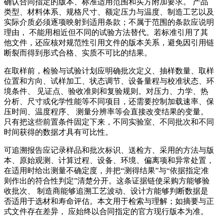
确认合同指定的版本、标准适用范围和买方附加要求。 产品
类型、材料体系、规格尺寸、额定压力与温度、制造工艺以及
实际介质必须逐项映射到适用条款；不属于范围的条款应说明
理由， 不能用相近但不同的试验方法替代。若标准引用了其
他文件，还应核对规范性引用文件的版本关系，避免因引用链
断裂而得到形式合格、实质不可比的结果。
在取样前，检验与试验计划应明确批次定义、抽样数量、取样
位置和方向、试样加工、状态调节、设备量程与校准状态、环
境条件、 见证点、验收准则和复验规则。对压力、力学、热
分析、尺寸或化学性能等不同项目，还需要控制加载速率、保
压时间、温度程序、 测量分辨率等会直接改变结果的变量。
只有把这些前置条件固定下来，不同实验室、不同批次和不同
时间获得的数据才具有可比性。
可追溯报告应记录样品和批次标识、送检方、采用的方法与版
本、原始观测、计算过程、设备、环境、偏离项和异常处置，
在适用时给出测量不确定度，并把“测得结果”与“依据指定准
则作出的符合性判定”清楚分开。这条证据链使采购方能够验
收批次、 制造商能够追溯工艺波动、设计方能够判断数据是
否适用于选材和寿命评估。本文用于检索与理解；如摘要与正
式文件存在差异， 应始终以合同指定的官方现行版本为准。