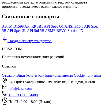
расхождении краткого описания с текстом стандарта
приоритет всегда имеет официальное издание.
Связанные стандарты
ASTM D1599
API RP 5B1
API Spec Q1
ANSI B16.5
API Spec
5B
API Spec 5L
API Std 5B
ASME BPVC Section IX
Назад к списку стандартов
LEISA.COM
Поставщик неметаллических решений
Ссылки
Отрасли
Вики
Услуги
Конфиденциальность
Cookie политика
F4, Optics Valley Future City, Дунъин, Шаньдун, Китай
info@leisa.com
+86 133 7155 4488
Пн–Пт 9:00–18:00 (Пекин)