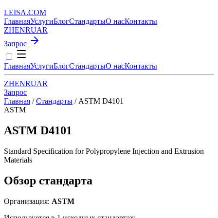
LEISA
.
COM
Главная
Услуги
Блог
Стандарты
О нас
Контакты
ZH
EN
RU
AR
Запрос
Главная
Услуги
Блог
Стандарты
О нас
Контакты
ZH
EN
RU
AR
Запрос
Главная
/
Стандарты
/
ASTM D4101
ASTM
ASTM D4101
Standard Specification for Polypropylene Injection and Extrusion
Materials
Обзор стандарта
Организация:
ASTM
Используется в 1 исходных стандартах: