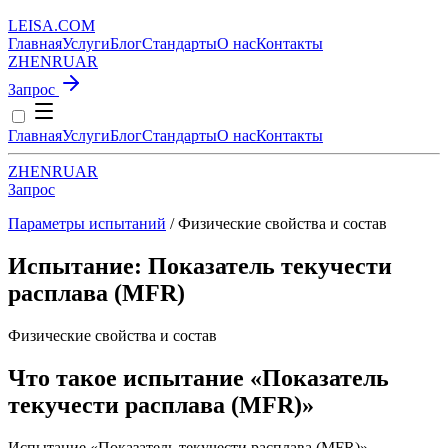
LEISA
.
COM
Главная
Услуги
Блог
Стандарты
О нас
Контакты
ZH
EN
RU
AR
Запрос
Главная
Услуги
Блог
Стандарты
О нас
Контакты
ZH
EN
RU
AR
Запрос
Параметры испытаний
/ Физические свойства и состав
Испытание: Показатель текучести
расплава (MFR)
Физические свойства и состав
Что такое испытание «Показатель
текучести расплава (MFR)»
Испытание «Показатель текучести расплава (MFR)» —