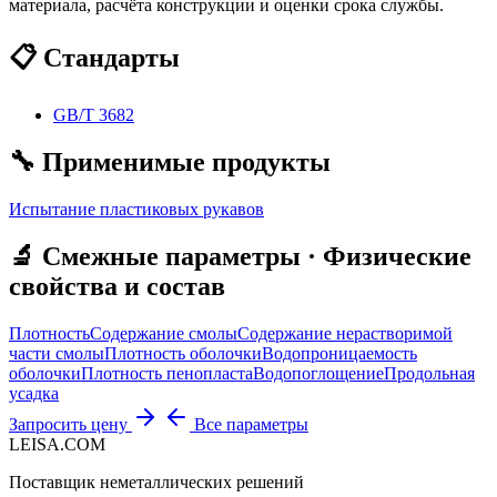
материала, расчёта конструкции и оценки срока службы.
📋 Стандарты
GB/T 3682
🔧 Применимые продукты
Испытание пластиковых рукавов
🔬 Смежные параметры · Физические
свойства и состав
Плотность
Содержание смолы
Содержание нерастворимой
части смолы
Плотность оболочки
Водопроницаемость
оболочки
Плотность пенопласта
Водопоглощение
Продольная
усадка
Запросить цену
Все параметры
LEISA.COM
Поставщик неметаллических решений