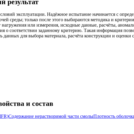
й результат
словий эксплуатации. Надёжное испытание начинается с определ
очей среды; только после этого выбираются методика и критери
 нагружения или измерения, исходные данные, расчёты, аномалии
ния о соответствии заданному критерию. Такая информация позв
ь данных для выбора материала, расчёта конструкции и оценки 
ойства и состав
MFR)
Содержание нерастворимой части смолы
Плотность оболочк