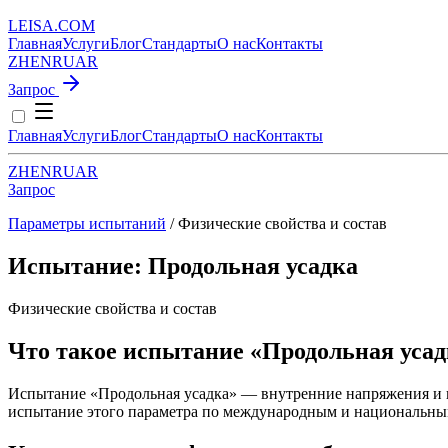
LEISA
.
COM
Главная
Услуги
Блог
Стандарты
О нас
Контакты
ZH
EN
RU
AR
Запрос
Главная
Услуги
Блог
Стандарты
О нас
Контакты
ZH
EN
RU
AR
Запрос
Параметры испытаний
/ Физические свойства и состав
Испытание: Продольная усадка
Физические свойства и состав
Что такое испытание «Продольная усад
Испытание «Продольная усадка» — внутренние напряжения и к
испытание этого параметра по международным и национальны