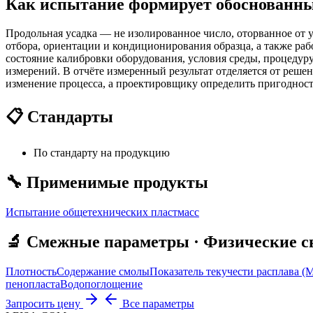
Как испытание формирует обоснованны
Продольная усадка — не изолированное число, оторванное от у
отбора, ориентации и кондиционирования образца, а также раб
состояние калибровки оборудования, условия среды, процедуру
измерений. В отчёте измеренный результат отделяется от реше
изменение процесса, а проектировщику определить пригодност
📋 Стандарты
По стандарту на продукцию
🔧 Применимые продукты
Испытание общетехнических пластмасс
🔬 Смежные параметры · Физические св
Плотность
Содержание смолы
Показатель текучести расплава (
пенопласта
Водопоглощение
Запросить цену
Все параметры