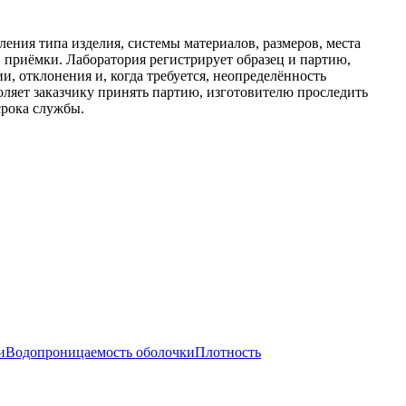
ения типа изделия, системы материалов, размеров, места
и приёмки. Лаборатория регистрирует образец и партию,
, отклонения и, когда требуется, неопределённость
оляет заказчику принять партию, изготовителю проследить
срока службы.
и
Водопроницаемость оболочки
Плотность