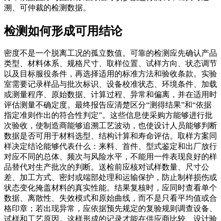
溯、可仲裁的检测数据。
检测如何形成可用结论
密度不是一个脱离工况的孤立数值。可靠的检测应先确认产品
类型、材料体系、规格尺寸、取样位置、试样方向、状态调节
以及目标服役条件，再选择适用的标准方法和验收条款。实验
室需要记录样品与批次标识、设备校准状态、环境条件、加载
或测量程序、原始数据、计算过程、异常和偏离，并在适用时
评估测量不确定度。最终报告应清楚区分“测得结果”和“依据
指定准则作出的符合性判定”。这些信息使采购方能够进行批
次验收，使制造商能够追溯工艺波动，也使设计人员能够判断
数据是否可用于材料选型、结构计算和寿命评估。取样方案同
样决定结论能够代表什么：来料、首件、型式鉴定和出厂放行
对应不同的总体、频次与风险水平，不能用一件表现良好的样
品替代对生产批次的判断。送检前应核对试样数量、尺寸公
差、加工方式、密封或端部处理和运输保护，防止制样损伤或
状态变化掩盖材料的真实性能。结果复核时，应同时查看单个
数据、离散性、失效模式和原始曲线，而不是只看平均值或合
格印章；若出现异常，应依据预先规定的复验规则调查设备、
试样和工艺原因。这样形成的记录才能在供应商比较、设计验