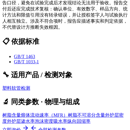
告口径，避免在试验完成后才发现结论无法用于验收。报告交
付后还应完成技术复核：确认单位、有效数字、样品方向、统
计方法和限值引用没有转录错误，并让授权签字人与试验执行
人相互独立。涉及不符合项时，报告应描述事实和判定依据，
不代替设计方推断失效根因。
📋 依据标准
GB/T 1463
GB/T 1033-1
🔧 适用产品 / 检测对象
塑料软管检测
🔬 同类参数 · 物理与组成
树脂含量
熔体流动速率（MFR）
树脂不可溶分含量
外护层密
度
外护层渗水率
泡沫密度
吸水率
纵向回缩率
立即询价
全部检测参数