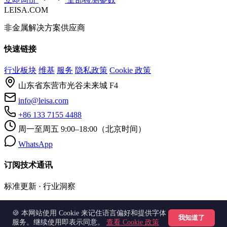
LEISA.COM
非金属解决方案供应商
快速链接
行业板块
维基
服务
隐私政策
Cookie 政策
山东省东营市光谷未来城 F4
info@leisa.com
+86 133 7155 4488
周一至周五 9:00–18:00（北京时间）
WhatsApp
订阅技术通讯
标准更新 · 行业洞察
订阅
🍪 本网站使用 Cookie 来记住语言偏好和提供字体
我知道了
服务。继续使用即表示同意。
查看 Cookie 政策
© 2026 LEISA.COM · 雷萨技术
zh / en / ru / ar