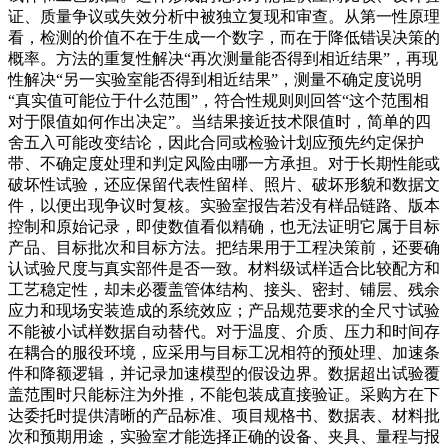
证、质量争议或失效分析中被独立复现和审查。从第一性原理
看，检测的价值不在于生成一个数字，而在于降低错误决策的
概率。方法的重复性解决“再次测量能否得到相近结果”，再现
性解决“另一实验室能否得到相近结果”，测量不确定度说明
“真实值可能位于什么范围”，符合性规则则回答“这个范围相
对于限值如何作出决定”。当结果接近技术限值时，简单的四
舍五入可能改变结论，因此合同或检验计划应预先约定保护
带、不确定度处理和判定风险由哪一方承担。对于长期性能或
破坏性试验，还应保留代表性留样、照片、破坏形貌和数据文
件，以便出现争议时复核。实验室报告若没有样品链路、版本
控制和原始记录，即使数值看似精确，也无法证明它属于目标
产品、目标批次和目标方法。把结果用于工程决策前，还要确
认试验尺度与真实部件是否一致。材料级试样适合比较配方和
工艺稳定性，却未必覆盖管体结构、接头、密封、铺层、残余
应力和现场安装造成的系统效应；产品规范要求的全尺寸试验
不能被小试样数据自动替代。对于温度、介质、压力和时间存
在耦合的服役环境，应采用与目标工况相符的预处理、加速条
件和降额逻辑，并记录加速模型的假设边界。数据超出试验覆
盖范围时只能标注为外推，不能包装成直接验证。采购方在下
达委托时提供清晰的产品标准、项目规格书、数据表、材料批
次和预期用途，实验室才能选择正确的设备、夹具、量程与报