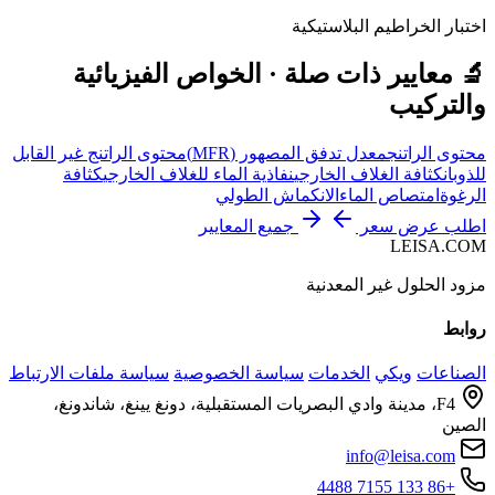
اختبار الخراطيم البلاستيكية
🔬 معايير ذات صلة · الخواص الفيزيائية
والتركيب
محتوى الراتنج
معدل تدفق المصهور (MFR)
محتوى الراتنج غير القابل
للذوبان
كثافة الغلاف الخارجي
نفاذية الماء للغلاف الخارجي
كثافة
الرغوة
امتصاص الماء
الانكماش الطولي
اطلب عرض سعر
جميع المعايير
LEISA.COM
مزود الحلول غير المعدنية
روابط
الصناعات
ويكي
الخدمات
سياسة الخصوصية
سياسة ملفات الارتباط
F4، مدينة وادي البصريات المستقبلية، دونغ يينغ، شاندونغ،
الصين
info@leisa.com
+86 133 7155 4488