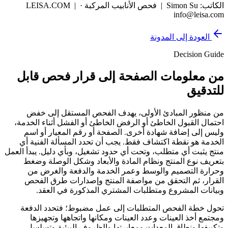
الكاتب: Simon Su | فحص الأنابيب المركبة · LEISA.COM |
info@leisa.com
العودة إلى المدونة
Decision Guide
من معلومات الصفحة إلى قرار فحص قابل
للتدقيق
من منظور المبادئ الأولى، يهدف الفحص المستقل إلى خفض
احتمال القبول الخاطئ أو الرفض الخاطئ أو الفشل أثناء الخدمة،
وليس إلى إضافة شهادة أخرى. الصفحة أو رقم المعيار أو اسم
الخدمة هو نقطة اكتشاف فقط. يجب أن تحدد المسألة الفنية أي
منتج يثبت أي متطلب، وتحت أي حدود تشغيل، وبأي دليل. يبدأ العمل
بتعريف نوع المنتج ونظام المادة والأبعاد وشكل الوصلة وضغط
وحرارة التصميم والوسط وعمر الخدمة والدفعة والغرض من
القرار، ثم التحقق من مواصفة المنتج وإصدارات طرق الفحص
وبيانات المشروع ومتطلبات المشتري المذكورة في العقد.
تحول خطة الفحص المتطلبات إلى عمل مضبوط؛ فتحدد الدفعة
ومجتمع أخذ العينات وعدد العينات ومكانها واتجاهها وتجهيزها
وتكييفها ونطاق المعدات ومعايرتها والظروف البيئية وتسلسل