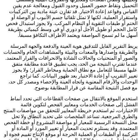
التحميل ونقاط حضور العميل وحدود القبول ومعالجة عدم يقين
القياس وقواعد إعادة الاختبار. قد تقارن عينة مادية بين التركيبات
واستقرار العملية، لكنها لا تمثل تلقائياً جسم الأنبوب أو الوصلة أو
الختم أو طبقات التقوية أو النظام المركب. ولا يجوز استبدال فحص
كامل الحجم أو طويل الأجل أو دوري أو في وسط كيميائي بطريقة
أسهل ما لم تسمح المواصفة ويعتمد الأطراف التكافؤ مسبقاً.
يربط التقرير القابل للتدقيق هوية العينة والدفعة والجهة المرسلة
والطريقة وإصدارها والمعدات والبيئة والمشاهدات الخام والحسابات
والصور أو المنحنيات والحالات الشاذة والانحرافات والقرار المعتمد.
عندما تقترب النتيجة من الحد، يجب تطبيق قاعدة مطابقة متفق
عليها مسبقاً للتعامل مع نطاق الحماية ومخاطر القرار؛ ولا يجوز
تغيير التقريب أو إعادة الاختبار بعد ظهور البيانات. كما تراجع
الوحدات والأرقام المعنوية واتجاه العينة والإحصاء ومصدر كل حد،
مع فصل النتيجة المقاسة عن قرار المطابقة بوضوح.
استخدم الموقع بالانتقال من صفحات القطاعات التي تحدد أنماط
الفشل إلى صفحات الخدمات ومعايير الفحص لتكوين قائمة
الاختبارات، ثم استخدم خريطة المعايير للتحقق من مواصفات المنتج
والطرق المرجعية. تساعد الملخصات على تحديد النطاق ولا تحل
محل النسخة الرسمية للمعيار أو مواصفة المشروع أو خطة الفحص
المعتمدة. وقد يستلزم تحديث المعيار أو تغيير المورد أو المادة أو
التركيبة أو الطبقات أو العملية الحرجة أو موقع الإنتاج تقييم فجوة أو