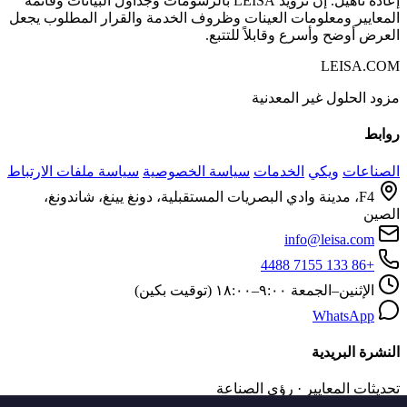
إعادة تأهيل. إن تزويد LEISA بالرسومات وجداول البيانات وقائمة
المعايير ومعلومات العينات وظروف الخدمة والقرار المطلوب يجعل
العرض أوضح وأسرع وقابلاً للتتبع.
LEISA.COM
مزود الحلول غير المعدنية
روابط
الصناعات
ويكي
الخدمات
سياسة الخصوصية
سياسة ملفات الارتباط
F4، مدينة وادي البصريات المستقبلية، دونغ يينغ، شاندونغ،
الصين
info@leisa.com
+86 133 7155 4488
الإثنين–الجمعة ٩:٠٠–١٨:٠٠ (توقيت بكين)
WhatsApp
النشرة البريدية
تحديثات المعايير · رؤى الصناعة