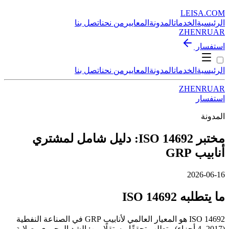
LEISA
.
COM
الرئيسية
الخدمات
المدونة
المعايير
من نحن
اتصل بنا
ZH
EN
RU
AR
استفسار
الرئيسية
الخدمات
المدونة
المعايير
من نحن
اتصل بنا
ZH
EN
RU
AR
استفسار
المدونة
مختبر ISO 14692: دليل شامل لمشتري
أنابيب GRP
2026-06-16
ما يتطلبه ISO 14692
ISO 14692 هو المعيار العالمي لأنابيب GRP في الصناعة النفطية
(2017، 4 أجزاء). يتطلب تحققًا مستقلًا من: الشد المحوري، صلابة