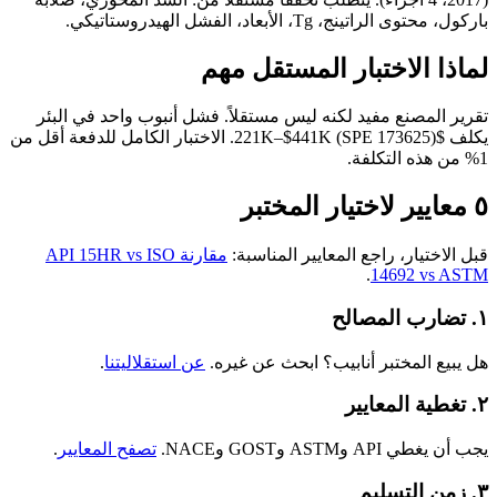
باركول، محتوى الراتينج، Tg، الأبعاد، الفشل الهيدروستاتيكي.
لماذا الاختبار المستقل مهم
تقرير المصنع مفيد لكنه ليس مستقلاً. فشل أنبوب واحد في البئر
يكلف $221K–$441K (SPE 173625). الاختبار الكامل للدفعة أقل من
1% من هذه التكلفة.
٥ معايير لاختيار المختبر
قبل الاختيار، راجع المعايير المناسبة:
مقارنة API 15HR vs ISO
.
14692 vs ASTM
١. تضارب المصالح
هل يبيع المختبر أنابيب؟ ابحث عن غيره.
عن استقلاليتنا
.
٢. تغطية المعايير
يجب أن يغطي API وASTM وGOST وNACE.
تصفح المعايير
.
٣. زمن التسليم