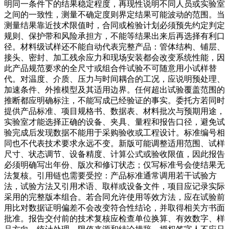
明同一条件下的结果稳定程度，再现性说明不同人员或实验室
之间的一致性，测量不确定度则界定结果可能波动的范围。当
测量结果靠近技术限值时，合同或检验计划必须预先约定判定
规则、保护带和风险承担方，不能等结果出来后再选择有利口
径。材料级试样还不能自动代表完整产品：管体结构、铺层、
接头、密封、加工残余应力和现场安装都会改变系统性能，因
此产品规范要求的全尺寸或组合件试验不可随意用小试样替
代。对温度、介质、压力与时间耦合的工况，应说明预处理、
加速条件、外推模型及其适用边界。任何超出试验覆盖范围的
推断都应明确标注，不能写成已经验证的事实。委托方若同时
提供产品标准、项目规格书、数据表、材料批次与预期用途，
实验室才能选择正确的设备、夹具、量程和报告口径，避免试
验完成后发现数据不能用于采购验收或工程设计。标准编号相
同也不代表技术要求永远不变。新版可能调整适用范围、试样
尺寸、状态调节、设备精度、计算公式或验收限值，因此报告
必须明确写出年份、版次和修订状态；仅写标准号会使结果无
法复核。引用链也需要受控：产品标准通常调用若干试验方
法，试验方法又引用术语、取样或设备文件，项目应记录实际
采用的完整版本组合。若合同允许使用等效方法，应在试验前
用比对数据证明偏差不会改变符合性结论，并取得相关方书面
批准。报告交付前的技术复核应检查单位换算、有效数字、样