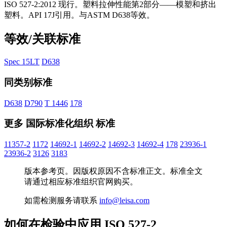
ISO 527-2:2012 现行。塑料拉伸性能第2部分——模塑和挤出
塑料。API 17J引用。与ASTM D638等效。
等效/关联标准
Spec 15LT
D638
同类别标准
D638
D790
T 1446
178
更多 国际标准化组织 标准
11357-2
1172
14692-1
14692-2
14692-3
14692-4
178
23936-1
23936-2
3126
3183
版本参考页。因版权原因不含标准正文。标准全文
请通过相应标准组织官网购买。
如需检测服务请联系
info@leisa.com
如何在检验中应用 ISO 527-2