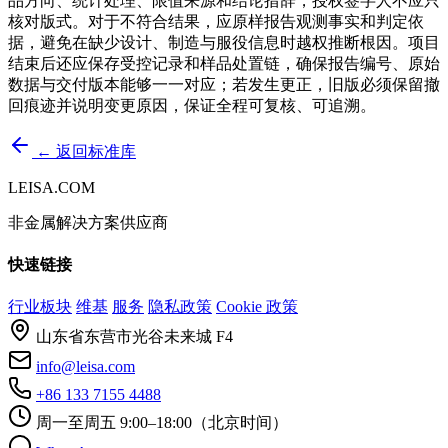
品方向、统计处理、限值来源和结论措辞，授权签字人不应只
核对版式。对于不符合结果，应原样报告观测事实和判定依
据，避免在缺少设计、制造与服役信息时越权推断根因。项目
结束后还应保存受控记录和样品处置链，确保报告编号、原始
数据与交付版本能够一一对应；若发生更正，旧版必须保留撤
回痕迹并说明变更原因，保证全程可复核、可追溯。
← 返回标准库
LEISA.COM
非金属解决方案供应商
快速链接
行业板块
维基
服务
隐私政策
Cookie 政策
山东省东营市光谷未来城 F4
info@leisa.com
+86 133 7155 4488
周一至周五 9:00–18:00（北京时间）