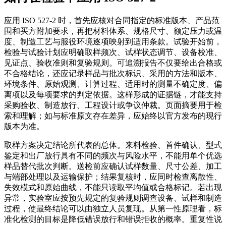
应用 ISO 527-2 时，首先应核对合同指定的标准版本、产品范
围和买方附加要求，再把材料体系、规格尺寸、额定压力或温
度、制造工艺与服役环境逐项映射到适用条款。试验开始前，
检验与试验计划应明确取样频次、试样状态调节、设备校准、
见证点、验收准则和复验规则。可追溯报告不仅要给出合格或
不合格结论，还应记录样品与批次标识、采用的方法和版本、
环境条件、原始观测、计算过程、适用时的测量不确定度、偏
离项以及每项要求的判定依据。这样形成的证据链，才能支持
采购验收、制造放行、工程设计或争议仲裁。页面摘要用于检
索和理解；如与标准原文存在差异，应始终以官方发布的现行
版本为准。
取样方案决定结论所代表的总体。来料检验、首件确认、型式
鉴定和出厂放行具有不同的频次与风险水平，不能用单个优选
样品替代批次判断。送检前应确认试样数量、尺寸公差、加工
与端部处理以及运输保护；结果复核时，应同时检查离散性、
失效模式和原始曲线，不能只读取平均值或合格标记。若出现
异常，实验室应按预先规定的复验规则调查设备、试样和制造
过程，使最终结论可以由独立人员复现。从第一性原理看，标
准化检测的目标是降低错误放行和错误拒收的概率。重复性说