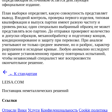
определяющим источником остаётся действующее
официальное издание.
План выборки определяет, какую совокупность представляет
вывод. Входной контроль, проверка первого изделия, типовая
квалификация и выпуск партии имеют разную частоту и
уровень риска; один специально выбранный образец не может
представлять всю партию. До отправки проверяют количество
и допуски образцов, механообработку и подготовку концов,
кондиционирование и защиту при перевозке. При анализе
учитывают не только среднее значение, но и разброс, характер
разрушения и исходные кривые. Любую аномалию исследуют
по заранее установленному правилу повторных испытаний,
чтобы независимый специалист мог воспроизвести
окончательное решение.
← К стандартам
LEISA.COM
Поставщик неметаллических решений
Ссылки
Отрасли
Вики
Услуги
Конфиденциальность
Cookie политика