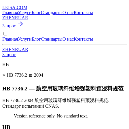
LEISA
.
COM
Главная
Услуги
Блог
Стандарты
О нас
Контакты
ZH
EN
RU
AR
Запрос
Главная
Услуги
Блог
Стандарты
О нас
Контакты
ZH
EN
RU
AR
Запрос
HB
⭐ HB 7736.2
📅 2004
HB 7736.2 — 航空用玻璃纤维增强塑料预浸料规范
HB 7736.2-2004 航空用玻璃纤维增强塑料预浸料规范.
Стандарт испытаний CNAS.
Version reference only. No standard text.
HB