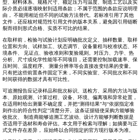
型、材料体系、规格尺寸、额定压力与温度、制造工艺以及实
际介质必须逐项映射到适用条款；不属于范围的条款应说明理
由， 不能用相近但不同的试验方法替代。若标准引用了其他
文件，还应核对规范性引用文件的版本关系，避免因引用链断
裂而得到形式合格、实质不可比的结果。
在取样前，检验与试验计划应明确批次定义、抽样数量、取样
位置和方向、试样加工、状态调节、设备量程与校准状态、环
境条件、 见证点、验收准则和复验规则。对压力、力学、热
分析、尺寸或化学性能等不同项目，还需要控制加载速率、保
压时间、温度程序、 测量分辨率等会直接改变结果的变量。
只有把这些前置条件固定下来，不同实验室、不同批次和不同
时间获得的数据才具有可比性。
可追溯报告应记录样品和批次标识、送检方、采用的方法与版
本、原始观测、计算过程、设备、环境、偏离项和异常处置，
在适用时给出测量不确定度，并把“测得结果”与“依据指定准
则作出的符合性判定”清楚分开。这条证据链使采购方能够验
收批次、 制造商能够追溯工艺波动、设计方能够判断数据是
否适用于选材和寿命评估。本文用于检索与理解；如摘要与正
式文件存在差异， 应始终以合同指定的官方现行版本为准。