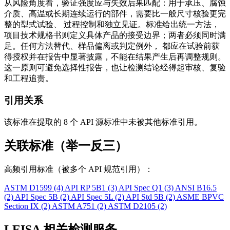
从风险角度看，验证强度应与失效后果匹配：用于承压、腐蚀
介质、高温或长期连续运行的部件，需要比一般尺寸核验更完
整的型式试验、 过程控制和独立见证。标准给出统一方法，
项目技术规格书则定义具体产品的接受边界；两者必须同时满
足。任何方法替代、样品偏离或判定例外， 都应在试验前获
得授权并在报告中显著披露，不能在结果产生后再调整规则。
这一原则可避免选择性报告，也让检测结论经得起审核、复验
和工程追责。
引用关系
该标准在提取的 8 个 API 源标准中未被其他标准引用。
关联标准（举一反三）
高频引用标准（被多个 API 规范引用）：
ASTM D1599
(4)
API RP 5B1
(3)
API Spec Q1
(3)
ANSI B16.5
(2)
API Spec 5B
(2)
API Spec 5L
(2)
API Std 5B
(2)
ASME BPVC
Section IX
(2)
ASTM A751
(2)
ASTM D2105
(2)
LEISA 相关检测服务