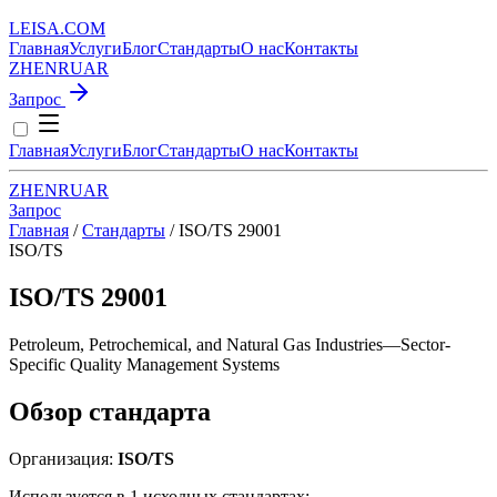
LEISA
.
COM
Главная
Услуги
Блог
Стандарты
О нас
Контакты
ZH
EN
RU
AR
Запрос
Главная
Услуги
Блог
Стандарты
О нас
Контакты
ZH
EN
RU
AR
Запрос
Главная
/
Стандарты
/
ISO/TS 29001
ISO/TS
ISO/TS 29001
Petroleum, Petrochemical, and Natural Gas Industries—Sector-
Specific Quality Management Systems
Обзор стандарта
Организация:
ISO/TS
Используется в 1 исходных стандартах: