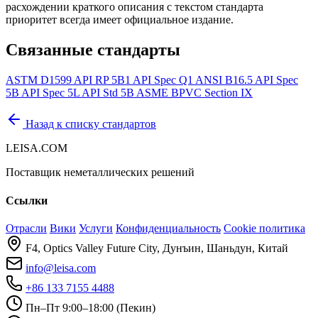
расхождении краткого описания с текстом стандарта
приоритет всегда имеет официальное издание.
Связанные стандарты
ASTM D1599
API RP 5B1
API Spec Q1
ANSI B16.5
API Spec
5B
API Spec 5L
API Std 5B
ASME BPVC Section IX
Назад к списку стандартов
LEISA.COM
Поставщик неметаллических решений
Ссылки
Отрасли
Вики
Услуги
Конфиденциальность
Cookie политика
F4, Optics Valley Future City, Дунъин, Шаньдун, Китай
info@leisa.com
+86 133 7155 4488
Пн–Пт 9:00–18:00 (Пекин)