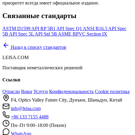
приоритет всегда имеет официальное издание.
Связанные стандарты
ASTM D1599
API RP 5B1
API Spec Q1
ANSI B16.5
API Spec
5B
API Spec 5L
API Std 5B
ASME BPVC Section IX
Назад к списку стандартов
LEISA.COM
Поставщик неметаллических решений
Ссылки
Отрасли
Вики
Услуги
Конфиденциальность
Cookie политика
F4, Optics Valley Future City, Дунъин, Шаньдун, Китай
info@leisa.com
+86 133 7155 4488
Пн–Пт 9:00–18:00 (Пекин)
WhatsApp