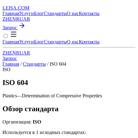
LEISA
.
COM
Главная
Услуги
Блог
Стандарты
О нас
Контакты
ZH
EN
RU
AR
Запрос
Главная
Услуги
Блог
Стандарты
О нас
Контакты
ZH
EN
RU
AR
Запрос
Главная
/
Стандарты
/
ISO 604
ISO
ISO 604
Plastics—Determination of Compressive Properties
Обзор стандарта
Организация:
ISO
Используется в 1 исходных стандартах: