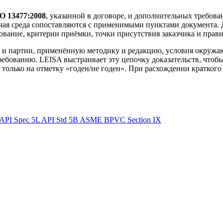
O 13477:2008
, указанной в договоре, и дополнительных требован
бочая среда сопоставляются с применимыми пунктами документа.
вание, критерии приёмки, точки присутствия заказчика и прав
и партии, применённую методику и редакцию, условия окружаю
ебованию. LEISA выстраивает эту цепочку доказательств, чтобы
только на отметку «годен/не годен». При расхождении краткого 
API Spec 5L
API Std 5B
ASME BPVC Section IX