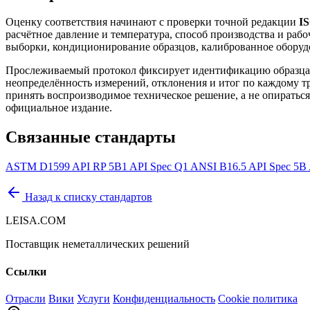
Оценку соответствия начинают с проверки точной редакции
IS
расчётное давление и температура, способ производства и ра
выборки, кондиционирование образцов, калиброванное оборудо
Прослеживаемый протокол фиксирует идентификацию образца 
неопределённость измерений, отклонения и итог по каждому тр
принять воспроизводимое техническое решение, а не опираться 
официальное издание.
Связанные стандарты
ASTM D1599
API RP 5B1
API Spec Q1
ANSI B16.5
API Spec 5B
Назад к списку стандартов
LEISA.COM
Поставщик неметаллических решений
Ссылки
Отрасли
Вики
Услуги
Конфиденциальность
Cookie политика