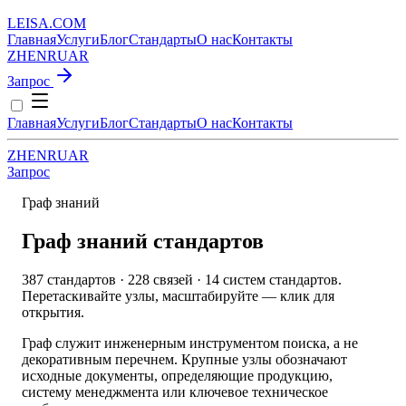
LEISA
.
COM
Главная
Услуги
Блог
Стандарты
О нас
Контакты
ZH
EN
RU
AR
Запрос
Главная
Услуги
Блог
Стандарты
О нас
Контакты
ZH
EN
RU
AR
Запрос
Граф знаний
Граф знаний стандартов
387 стандартов · 228 связей · 14 систем стандартов.
Перетаскивайте узлы, масштабируйте — клик для
открытия.
Граф служит инженерным инструментом поиска, а не
декоративным перечнем. Крупные узлы обозначают
исходные документы, определяющие продукцию,
систему менеджмента или ключевое техническое