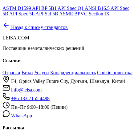
ASTM D1599
API RP 5B1
API Spec Q1
ANSI B16.5
API Spec
5B
API Spec 5L
API Std 5B
ASME BPVC Section IX
Назад к списку стандартов
LEISA.COM
Поставщик неметаллических решений
Ссылки
Отрасли
Вики
Услуги
Конфиденциальность
Cookie политика
F4, Optics Valley Future City, Дунъин, Шаньдун, Китай
info@leisa.com
+86 133 7155 4488
Пн–Пт 9:00–18:00 (Пекин)
WhatsApp
Рассылка