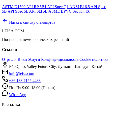
ASTM D1599
API RP 5B1
API Spec Q1
ANSI B16.5
API Spec
5B
API Spec 5L
API Std 5B
ASME BPVC Section IX
Назад к списку стандартов
LEISA.COM
Поставщик неметаллических решений
Ссылки
Отрасли
Вики
Услуги
Конфиденциальность
Cookie политика
F4, Optics Valley Future City, Дунъин, Шаньдун, Китай
info@leisa.com
+86 133 7155 4488
Пн–Пт 9:00–18:00 (Пекин)
WhatsApp
Рассылка