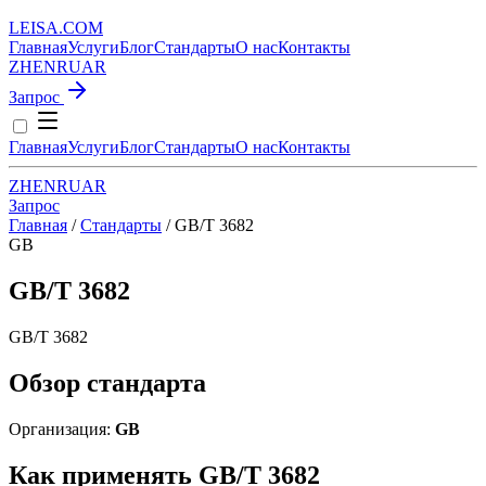
LEISA
.
COM
Главная
Услуги
Блог
Стандарты
О нас
Контакты
ZH
EN
RU
AR
Запрос
Главная
Услуги
Блог
Стандарты
О нас
Контакты
ZH
EN
RU
AR
Запрос
Главная
/
Стандарты
/
GB/T 3682
GB
GB/T 3682
GB/T 3682
Обзор стандарта
Организация:
GB
Как применять GB/T 3682