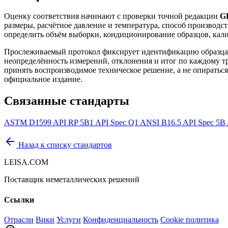
Оценку соответствия начинают с проверки точной редакции
GB
размеры, расчётное давление и температура, способ производ
определить объём выборки, кондиционирование образцов, кали
Прослеживаемый протокол фиксирует идентификацию образца 
неопределённость измерений, отклонения и итог по каждому тр
принять воспроизводимое техническое решение, а не опираться 
официальное издание.
Связанные стандарты
ASTM D1599
API RP 5B1
API Spec Q1
ANSI B16.5
API Spec 5B
Назад к списку стандартов
LEISA.COM
Поставщик неметаллических решений
Ссылки
Отрасли
Вики
Услуги
Конфиденциальность
Cookie политика