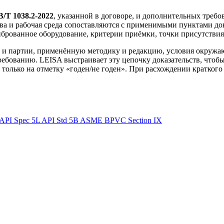
/T 1038.2-2022
, указанной в договоре, и дополнительных требов
ства и рабочая среда сопоставляются с применимыми пунктами д
брованное оборудование, критерии приёмки, точки присутствия
и партии, применённую методику и редакцию, условия окружаю
ебованию. LEISA выстраивает эту цепочку доказательств, чтобы
только на отметку «годен/не годен». При расхождении краткого 
API Spec 5L
API Std 5B
ASME BPVC Section IX