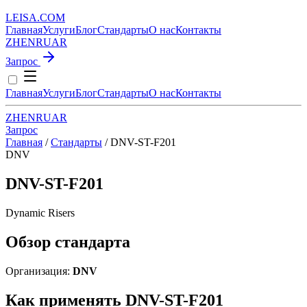
LEISA
.
COM
Главная
Услуги
Блог
Стандарты
О нас
Контакты
ZH
EN
RU
AR
Запрос
Главная
Услуги
Блог
Стандарты
О нас
Контакты
ZH
EN
RU
AR
Запрос
Главная
/
Стандарты
/
DNV-ST-F201
DNV
DNV-ST-F201
Dynamic Risers
Обзор стандарта
Организация:
DNV
Как применять DNV-ST-F201