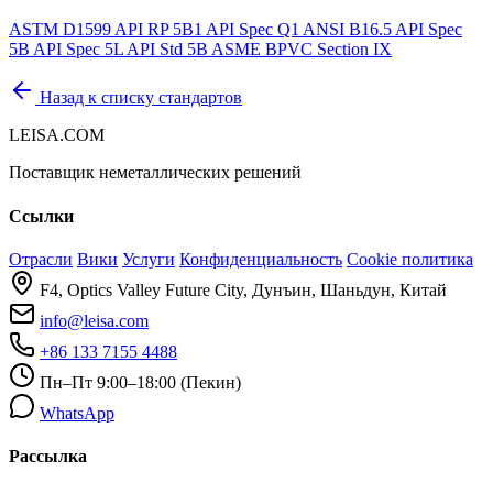
ASTM D1599
API RP 5B1
API Spec Q1
ANSI B16.5
API Spec
5B
API Spec 5L
API Std 5B
ASME BPVC Section IX
Назад к списку стандартов
LEISA.COM
Поставщик неметаллических решений
Ссылки
Отрасли
Вики
Услуги
Конфиденциальность
Cookie политика
F4, Optics Valley Future City, Дунъин, Шаньдун, Китай
info@leisa.com
+86 133 7155 4488
Пн–Пт 9:00–18:00 (Пекин)
WhatsApp
Рассылка