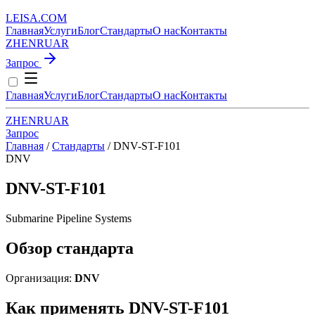
LEISA
.
COM
Главная
Услуги
Блог
Стандарты
О нас
Контакты
ZH
EN
RU
AR
Запрос
Главная
Услуги
Блог
Стандарты
О нас
Контакты
ZH
EN
RU
AR
Запрос
Главная
/
Стандарты
/
DNV-ST-F101
DNV
DNV-ST-F101
Submarine Pipeline Systems
Обзор стандарта
Организация:
DNV
Как применять DNV-ST-F101