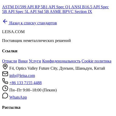
ASTM D1599
API RP 5B1
API Spec Q1
ANSI B16.5
API Spec
5B
API Spec 5L
API Std 5B
ASME BPVC Section IX
Назад к списку стандартов
LEISA.COM
Поставщик неметаллических решений
Ссылки
Отрасли
Вики
Услуги
Конфиденциальность
Cookie политика
F4, Optics Valley Future City, Дунъин, Шаньдун, Китай
info@leisa.com
+86 133 7155 4488
Пн–Пт 9:00–18:00 (Пекин)
WhatsApp
Рассылка