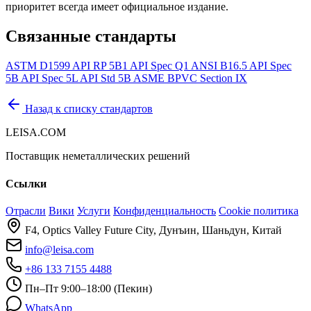
приоритет всегда имеет официальное издание.
Связанные стандарты
ASTM D1599
API RP 5B1
API Spec Q1
ANSI B16.5
API Spec
5B
API Spec 5L
API Std 5B
ASME BPVC Section IX
Назад к списку стандартов
LEISA.COM
Поставщик неметаллических решений
Ссылки
Отрасли
Вики
Услуги
Конфиденциальность
Cookie политика
F4, Optics Valley Future City, Дунъин, Шаньдун, Китай
info@leisa.com
+86 133 7155 4488
Пн–Пт 9:00–18:00 (Пекин)
WhatsApp