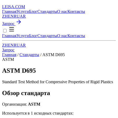
LEISA
.
COM
Главная
Услуги
Блог
Стандарты
О нас
Контакты
ZH
EN
RU
AR
Запрос
Главная
Услуги
Блог
Стандарты
О нас
Контакты
ZH
EN
RU
AR
Запрос
Главная
/
Стандарты
/
ASTM D695
ASTM
ASTM D695
Standard Test Method for Compressive Properties of Rigid Plastics
Обзор стандарта
Организация:
ASTM
Используется в 1 исходных стандартах: