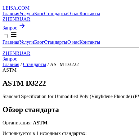
LEISA
.
COM
Главная
Услуги
Блог
Стандарты
О нас
Контакты
ZH
EN
RU
AR
Запрос
Главная
Услуги
Блог
Стандарты
О нас
Контакты
ZH
EN
RU
AR
Запрос
Главная
/
Стандарты
/
ASTM D3222
ASTM
ASTM D3222
Standard Specification for Unmodified Poly (Vinylidene Fluoride) (
Обзор стандарта
Организация:
ASTM
Используется в 1 исходных стандартах: