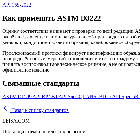
API 15S-2022
Как применять ASTM D3222
Оценку соответствия начинают с проверки точной редакции
A
расчётное давление и температура, способ производства и ра
выборки, кондиционирование образцов, калиброванное оборудо
Прослеживаемый протокол фиксирует идентификацию образца 
неопределённость измерений, отклонения и итог по каждому тр
принять воспроизводимое техническое решение, а не опираться 
официальное издание.
Связанные стандарты
ASTM D1599
API RP 5B1
API Spec Q1
ANSI B16.5
API Spec 5B
Назад к списку стандартов
LEISA.COM
Поставщик неметаллических решений