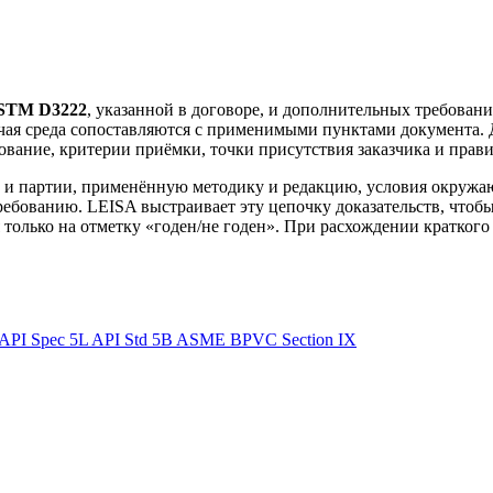
STM D3222
, указанной в договоре, и дополнительных требовани
бочая среда сопоставляются с применимыми пунктами документа.
вание, критерии приёмки, точки присутствия заказчика и прав
и партии, применённую методику и редакцию, условия окружаю
ебованию. LEISA выстраивает эту цепочку доказательств, чтобы
только на отметку «годен/не годен». При расхождении краткого 
API Spec 5L
API Std 5B
ASME BPVC Section IX