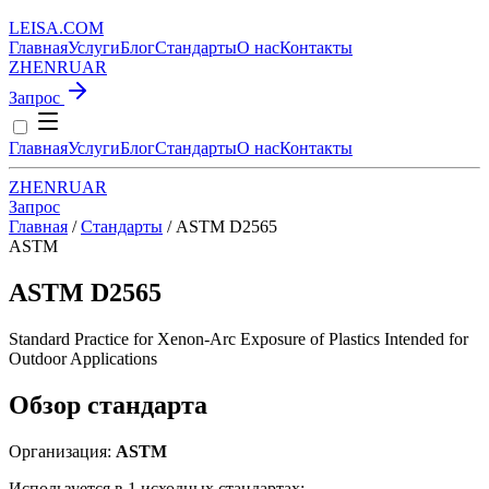
LEISA
.
COM
Главная
Услуги
Блог
Стандарты
О нас
Контакты
ZH
EN
RU
AR
Запрос
Главная
Услуги
Блог
Стандарты
О нас
Контакты
ZH
EN
RU
AR
Запрос
Главная
/
Стандарты
/
ASTM D2565
ASTM
ASTM D2565
Standard Practice for Xenon-Arc Exposure of Plastics Intended for
Outdoor Applications
Обзор стандарта
Организация:
ASTM
Используется в 1 исходных стандартах: