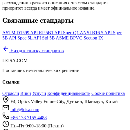
расхождении краткого описания с текстом стандарта
приоритет всегда имеет официальное издание.
Связанные стандарты
ASTM D1599
API RP 5B1
API Spec Q1
ANSI B16.5
API Spec
5B
API Spec 5L
API Std 5B
ASME BPVC Section IX
Назад к списку стандартов
LEISA.COM
Поставщик неметаллических решений
Ссылки
Отрасли
Вики
Услуги
Конфиденциальность
Cookie политика
F4, Optics Valley Future City, Дунъин, Шаньдун, Китай
info@leisa.com
+86 133 7155 4488
Пн–Пт 9:00–18:00 (Пекин)