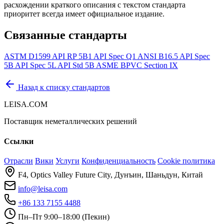
расхождении краткого описания с текстом стандарта
приоритет всегда имеет официальное издание.
Связанные стандарты
ASTM D1599
API RP 5B1
API Spec Q1
ANSI B16.5
API Spec
5B
API Spec 5L
API Std 5B
ASME BPVC Section IX
Назад к списку стандартов
LEISA.COM
Поставщик неметаллических решений
Ссылки
Отрасли
Вики
Услуги
Конфиденциальность
Cookie политика
F4, Optics Valley Future City, Дунъин, Шаньдун, Китай
info@leisa.com
+86 133 7155 4488
Пн–Пт 9:00–18:00 (Пекин)