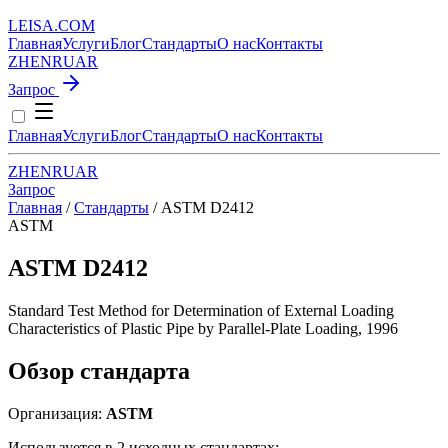
LEISA
.
COM
Главная
Услуги
Блог
Стандарты
О нас
Контакты
ZH
EN
RU
AR
Запрос
Главная
Услуги
Блог
Стандарты
О нас
Контакты
ZH
EN
RU
AR
Запрос
Главная
/
Стандарты
/
ASTM D2412
ASTM
ASTM D2412
Standard Test Method for Determination of External Loading
Characteristics of Plastic Pipe by Parallel-Plate Loading, 1996
Обзор стандарта
Организация:
ASTM
Используется в 2 исходных стандартах: