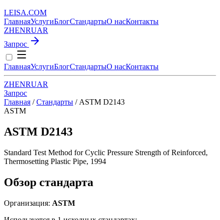
LEISA
.
COM
Главная
Услуги
Блог
Стандарты
О нас
Контакты
ZH
EN
RU
AR
Запрос
Главная
Услуги
Блог
Стандарты
О нас
Контакты
ZH
EN
RU
AR
Запрос
Главная
/
Стандарты
/
ASTM D2143
ASTM
ASTM D2143
Standard Test Method for Cyclic Pressure Strength of Reinforced,
Thermosetting Plastic Pipe, 1994
Обзор стандарта
Организация:
ASTM
Используется в 1 исходных стандартах: