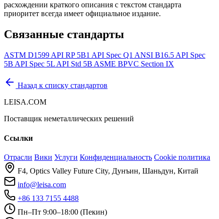
расхождении краткого описания с текстом стандарта
приоритет всегда имеет официальное издание.
Связанные стандарты
ASTM D1599
API RP 5B1
API Spec Q1
ANSI B16.5
API Spec
5B
API Spec 5L
API Std 5B
ASME BPVC Section IX
Назад к списку стандартов
LEISA.COM
Поставщик неметаллических решений
Ссылки
Отрасли
Вики
Услуги
Конфиденциальность
Cookie политика
F4, Optics Valley Future City, Дунъин, Шаньдун, Китай
info@leisa.com
+86 133 7155 4488
Пн–Пт 9:00–18:00 (Пекин)