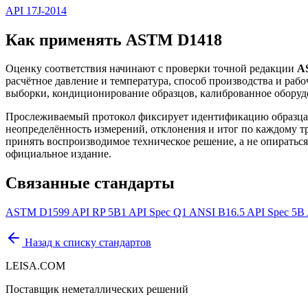
API 17J-2014
Как применять ASTM D1418
Оценку соответствия начинают с проверки точной редакции
A
расчётное давление и температура, способ производства и ра
выборки, кондиционирование образцов, калиброванное оборудо
Прослеживаемый протокол фиксирует идентификацию образца 
неопределённость измерений, отклонения и итог по каждому тр
принять воспроизводимое техническое решение, а не опираться 
официальное издание.
Связанные стандарты
ASTM D1599
API RP 5B1
API Spec Q1
ANSI B16.5
API Spec 5B
Назад к списку стандартов
LEISA.COM
Поставщик неметаллических решений