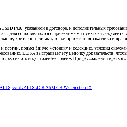
STM D1418
, указанной в договоре, и дополнительных требовани
бочая среда сопоставляются с применимыми пунктами документа.
вание, критерии приёмки, точки присутствия заказчика и прав
и партии, применённую методику и редакцию, условия окружаю
ебованию. LEISA выстраивает эту цепочку доказательств, чтобы
только на отметку «годен/не годен». При расхождении краткого 
API Spec 5L
API Std 5B
ASME BPVC Section IX