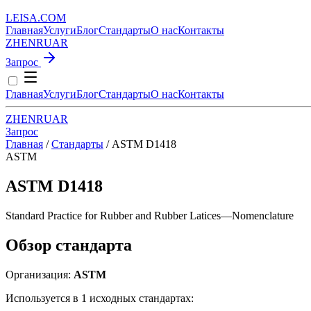
LEISA
.
COM
Главная
Услуги
Блог
Стандарты
О нас
Контакты
ZH
EN
RU
AR
Запрос
Главная
Услуги
Блог
Стандарты
О нас
Контакты
ZH
EN
RU
AR
Запрос
Главная
/
Стандарты
/
ASTM D1418
ASTM
ASTM D1418
Standard Practice for Rubber and Rubber Latices—Nomenclature
Обзор стандарта
Организация:
ASTM
Используется в 1 исходных стандартах: