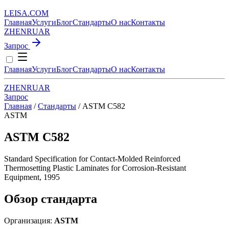
LEISA
.
COM
Главная
Услуги
Блог
Стандарты
О нас
Контакты
ZH
EN
RU
AR
Запрос
Главная
Услуги
Блог
Стандарты
О нас
Контакты
ZH
EN
RU
AR
Запрос
Главная
/
Стандарты
/
ASTM C582
ASTM
ASTM C582
Standard Specification for Contact-Molded Reinforced
Thermosetting Plastic Laminates for Corrosion-Resistant
Equipment, 1995
Обзор стандарта
Организация:
ASTM