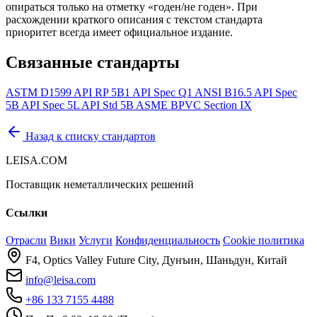
опираться только на отметку «годен/не годен». При
расхождении краткого описания с текстом стандарта
приоритет всегда имеет официальное издание.
Связанные стандарты
ASTM D1599
API RP 5B1
API Spec Q1
ANSI B16.5
API Spec
5B
API Spec 5L
API Std 5B
ASME BPVC Section IX
Назад к списку стандартов
LEISA.COM
Поставщик неметаллических решений
Ссылки
Отрасли
Вики
Услуги
Конфиденциальность
Cookie политика
F4, Optics Valley Future City, Дунъин, Шаньдун, Китай
info@leisa.com
+86 133 7155 4488