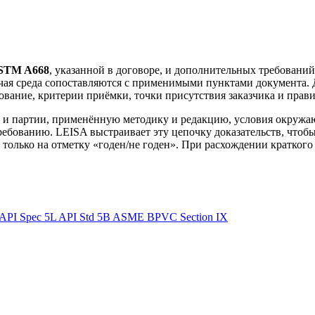
STM A668
, указанной в договоре, и дополнительных требований 
бочая среда сопоставляются с применимыми пунктами документа.
вание, критерии приёмки, точки присутствия заказчика и прав
и партии, применённую методику и редакцию, условия окружаю
ебованию. LEISA выстраивает эту цепочку доказательств, чтобы
только на отметку «годен/не годен». При расхождении краткого 
API Spec 5L
API Std 5B
ASME BPVC Section IX