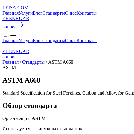
LEISA
.
COM
Главная
Услуги
Блог
Стандарты
О нас
Контакты
ZH
EN
RU
AR
Запрос
Главная
Услуги
Блог
Стандарты
О нас
Контакты
ZH
EN
RU
AR
Запрос
Главная
/
Стандарты
/
ASTM A668
ASTM
ASTM A668
Standard Specification for Steel Forgings, Carbon and Alloy, for Gene
Обзор стандарта
Организация:
ASTM
Используется в 1 исходных стандартах: