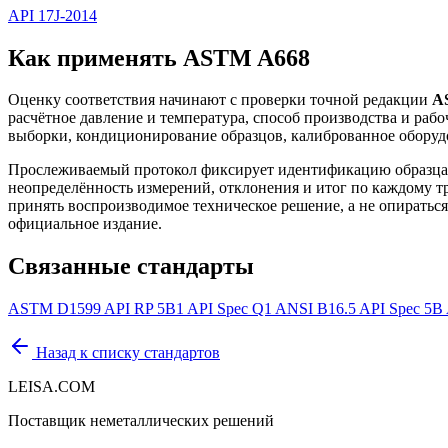
API 17J-2014
Как применять ASTM A668
Оценку соответствия начинают с проверки точной редакции
A
расчётное давление и температура, способ производства и ра
выборки, кондиционирование образцов, калиброванное оборудо
Прослеживаемый протокол фиксирует идентификацию образца 
неопределённость измерений, отклонения и итог по каждому тр
принять воспроизводимое техническое решение, а не опираться 
официальное издание.
Связанные стандарты
ASTM D1599
API RP 5B1
API Spec Q1
ANSI B16.5
API Spec 5B
Назад к списку стандартов
LEISA.COM
Поставщик неметаллических решений