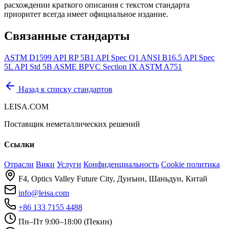
расхождении краткого описания с текстом стандарта
приоритет всегда имеет официальное издание.
Связанные стандарты
ASTM D1599
API RP 5B1
API Spec Q1
ANSI B16.5
API Spec
5L
API Std 5B
ASME BPVC Section IX
ASTM A751
Назад к списку стандартов
LEISA.COM
Поставщик неметаллических решений
Ссылки
Отрасли
Вики
Услуги
Конфиденциальность
Cookie политика
F4, Optics Valley Future City, Дунъин, Шаньдун, Китай
info@leisa.com
+86 133 7155 4488
Пн–Пт 9:00–18:00 (Пекин)