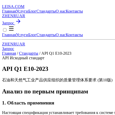
LEISA
.
COM
Главная
Услуги
Блог
Стандарты
О нас
Контакты
ZH
EN
RU
AR
Запрос
Главная
Услуги
Блог
Стандарты
О нас
Контакты
ZH
EN
RU
AR
Запрос
Главная
/
Стандарты
/
API Q1 E10-2023
API
Исходный стандарт
API Q1 E10-2023
石油和天然气工业产品供应组织的质量管理体系要求 (第10版)
Анализ по первым принципам
1. Область применения
Настоящая спецификация устанавливает требования к системе