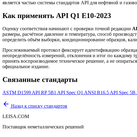
является частью системы стандартов API для нефтяной и газо
Как применять API Q1 E10-2023
Оценку соответствия начинают с проверки точной редакции
AP
размеры, расчётное давление и температура, способ производ
определить объём выборки, кондиционирование образцов, кали
Прослеживаемый протокол фиксирует идентификацию образца 
неопределённость измерений, отклонения и итог по каждому тр
принять воспроизводимое техническое решение, а не опираться 
официальное издание.
Связанные стандарты
ASTM D1599
API RP 5B1
API Spec Q1
ANSI B16.5
API Spec 5B
Назад к списку стандартов
LEISA.COM
Поставщик неметаллических решений