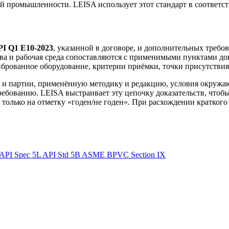
вой промышленности. LEISA использует этот стандарт в соответ
I Q1 E10-2023
, указанной в договоре, и дополнительных требов
ства и рабочая среда сопоставляются с применимыми пунктами д
брованное оборудование, критерии приёмки, точки присутствия
и партии, применённую методику и редакцию, условия окружаю
ебованию. LEISA выстраивает эту цепочку доказательств, чтобы
только на отметку «годен/не годен». При расхождении краткого 
API Spec 5L
API Std 5B
ASME BPVC Section IX