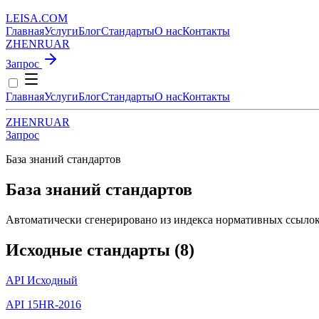
LEISA
.
COM
Главная
Услуги
Блог
Стандарты
О нас
Контакты
ZH
EN
RU
AR
Запрос
Главная
Услуги
Блог
Стандарты
О нас
Контакты
ZH
EN
RU
AR
Запрос
База знаний стандартов
База знаний стандартов
Автоматически сгенерировано из индекса нормативных ссыло
Исходные стандарты (8)
API
Исходный
API 15HR-2016