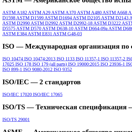
ASTM — Американское общество испыт
ASTM A182
ASTM A29
ASTM A370
ASTM A480
ASTM A668
A
D1598
ASTM D1599
ASTM D1694
ASTM D2105
ASTM D2143
ASTM D2990
ASTM D2992
ASTM D2992-18
ASTM D3222
AST
D5575
ASTM D570
ASTM D638-10
ASTM D664-09a
ASTM D68
ASTM E384
ASTM E831
ASTM G48-03
ISO — Международная организация по 
ISO 10474
ISO 10474:2013
ISO 1133
ISO 11357-1
ISO 11357-2
IS
17025
ISO 178
ISO 179 (all parts)
ISO 19000:2015
ISO 23936-1
IS
ISO 899-1
ISO 9080-2012
ISO 9352
ISO/IEC — 2 стандартов
ISO/IEC 17020
ISO/IEC 17065
ISO/TS — Техническая спецификация —
ISO/TS 29001
ASME — Американское общество инжен