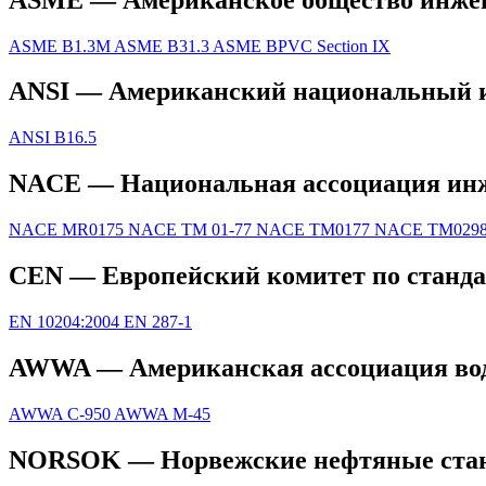
ASME B1.3M
ASME B31.3
ASME BPVC Section IX
ANSI — Американский национальный ин
ANSI B16.5
NACE — Национальная ассоциация инже
NACE MR0175
NACE TM 01-77
NACE TM0177
NACE TM0298
CEN — Европейский комитет по станда
EN 10204:2004
EN 287-1
AWWA — Американская ассоциация вод
AWWA C-950
AWWA M-45
NORSOK — Норвежские нефтяные стан