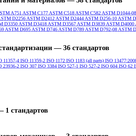
аний и материалов — 58 стандартов
STM A751
ASTM C177
ASTM C518
ASTM C582
ASTM D1044-0
ASTM D2256
ASTM D2412
ASTM D2444
ASTM D256-10
ASTM D
M D3350
ASTM D3418
ASTM D3567
ASTM D3839
ASTM D4000
69
ASTM D695
ASTM D746
ASTM D789
ASTM D792-08
ASTM D
стандартизации — 36 стандартов
O 11357-4
ISO 11359-2
ISO 1172
ISO 1183 (all parts)
ISO 13477:200
O 23936-2
ISO 307
ISO 3384
ISO 527-1
ISO 527-2
ISO 604
ISO 62
 1 стандартов
еров-механиков — 3 стандартов