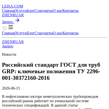
LEISA
.
COM
Главная
Услуги
Блог
Стандарты
О нас
Контакты
ZH
EN
RU
AR
Запрос
Главная
Услуги
Блог
Стандарты
О нас
Контакты
ZH
EN
RU
AR
Запрос
Новости
Российский стандарт ГОСТ для труб
GRP: ключевые положения ТУ 2296-
001-30372160-2016
2026-06-15
В нефтегазовом секторе неметаллических трубопроводов
российский рынок работает по уникальной системе
технических спецификаций. В данной статье