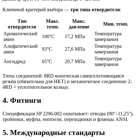
Ключевой критерий выбора —
три типа отвердителя
:
Тип
Макс.
Макс.
Мин. темп.
отвердителя
темп.
давление
Ароматический
Температура
100°C
17,2 МПа
амин
замерзания
Алифатический
Температура
93°C
27,6 МПа
амин
замерзания
Температура
Ангидрид
65°C
20,7 МПа
замерзания
Типы соединений: 8RD коническая самоуплотняющаяся
резьба (обязательна для НКТ) и механическое соединение 2-
4RD + уплотнительное кольцо.
4. Фитинги
Спецификация SP 2296-002 охватывает: отводы (90°–11,25°),
тройники, муфты, ниппели, переходники и фланцы ANSI.
5. Международные стандарты