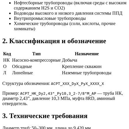
Нефтесборные трубопроводы (включая среды с высоким
содержанием H2S и CO2)
Водоводы высокого и низкого давления системы ППД
Внутрипромысловые трубопроводы
Химические трубопроводы (соли, кислоты, прочие
химикаты)
2. Классификация и обозначение
Код
Тип
Назначение
НК
Насосно-компрессорные
Добыча
О
Обсадные
Крепление скважин
Л
Линейные
Наземные трубопроводы
Структура обозначения:
АСРТ_XXX_DyX_РуX_XXXX_X
Пример:
— труба НК,
АСРТ_НК_Dy2,43"_Ру10,3_2-7/8"М_АР
диаметр 2,43”, давление 10,3 МПа, муфта 8RD, аминный
отвердитель.
3. Технические требования
Диаметр труб: 50–300 мм, длина до 9 420 мм.