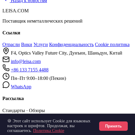
Назад к новостям
LEISA.COM
Поставщик неметаллических решений
Ссылки
Отрасли
Вики
Услуги
Конфиденциальность
Cookie политика
F4, Optics Valley Future City, Дунъин, Шаньдун, Китай
info@leisa.com
+86 133 7155 4488
Пн–Пт 9:00–18:00 (Пекин)
WhatsApp
Рассылка
Стандарты · Обзоры
🍪 Этот сайт использует Cookie для языковых
Подписаться
настроек и шрифтов. Продолжая, вы
Принять
соглашаетесь.
Политика Cookie
© 2026 LEISA.COM · 雷萨技术
zh / en / ru / ar