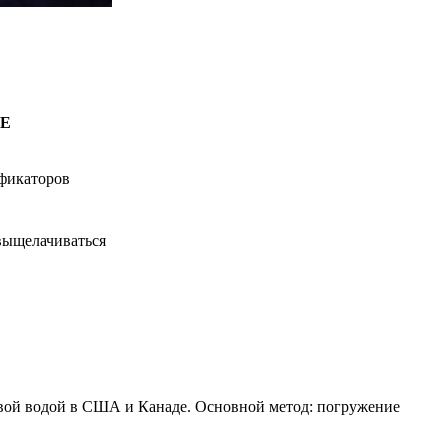
PE
фикаторов
выщелачиваться
евой водой в США и Канаде. Основной метод: погружение