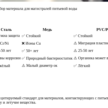
ор материала для магистралей питьевой воды
Сталь
Медь
PVC/
ужна защита
✅ Стойкий
✅ Стойкий
⚠️ Миграция пласти
Cr/Ni
❌ Ионы Cu
-50 лет
⚠️ 25-50 лет
✅ 50+ лет
звы коррозии
⚠️ Органика может 
✅ Природный бактериостатик
⚠️ Малый диаметр ок
жёлый
✅ Лёгкий
о цитируемый стандарт для материалов, контактирующих с пить
у и летучие вещества.