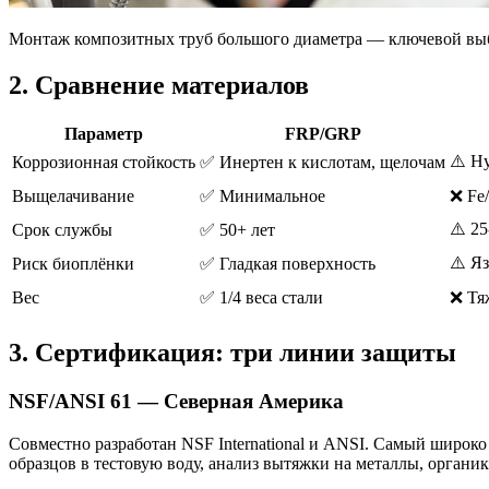
Монтаж композитных труб большого диаметра — ключевой выб
2. Сравнение материалов
Параметр
FRP/GRP
⚠️ Н
Коррозионная стойкость
✅ Инертен к кислотам, щелочам
Выщелачивание
✅ Минимальное
❌ Fe/
⚠️ 25
Срок службы
✅ 50+ лет
⚠️ Я
Риск биоплёнки
✅ Гладкая поверхность
Вес
✅ 1/4 веса стали
❌ Тя
3. Сертификация: три линии защиты
NSF/ANSI 61 — Северная Америка
Совместно разработан NSF International и ANSI. Самый широк
образцов в тестовую воду, анализ вытяжки на металлы, органик