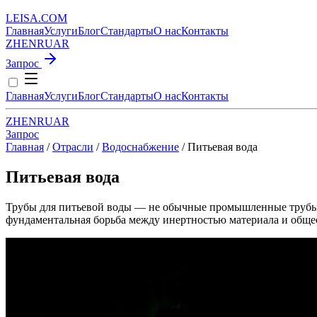
LEISA
.
COM
Главная
Услуги
Блог
Стандарты
О нас
Контакты
ZH
EN
RU
AR
Запрос
Главная
Услуги
Блог
Стандарты
О нас
Контакты
ZH
EN
RU
AR
Запрос
Главная
/
Отрасли
/
Водоснабжение
/
Питьевая вода
Питьевая вода
Трубы для питьевой воды — не обычные промышленные трубы. 
фундаментальная борьба между инертностью материала и обще