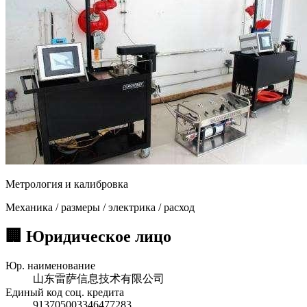
Метрология и калибровка
Механика / размеры / электрика / расход
🏢 Юридическое лицо
Юр. наименование
山东雷萨信息技术有限公司
Единый код соц. кредита
913705003346477283