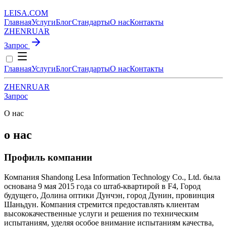
LEISA
.
COM
Главная
Услуги
Блог
Стандарты
О нас
Контакты
ZH
EN
RU
AR
Запрос
Главная
Услуги
Блог
Стандарты
О нас
Контакты
ZH
EN
RU
AR
Запрос
О нас
о нас
Профиль компании
Компания Shandong Lesa Information Technology Co., Ltd. была
основана 9 мая 2015 года со штаб-квартирой в F4, Город
будущего, Долина оптики Дунчэн, город Дунин, провинция
Шаньдун. Компания стремится предоставлять клиентам
высококачественные услуги и решения по техническим
испытаниям, уделяя особое внимание испытаниям качества,