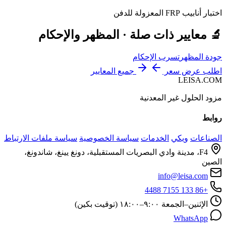
اختبار أنابيب FRP المعزولة للدفن
🔬 معايير ذات صلة · المظهر والإحكام
جودة المظهر
تسرب الإحكام
اطلب عرض سعر
جميع المعايير
LEISA.COM
مزود الحلول غير المعدنية
روابط
الصناعات
ويكي
الخدمات
سياسة الخصوصية
سياسة ملفات الارتباط
F4، مدينة وادي البصريات المستقبلية، دونغ يينغ، شاندونغ،
الصين
info@leisa.com
+86 133 7155 4488
الإثنين–الجمعة ٩:٠٠–١٨:٠٠ (توقيت بكين)
WhatsApp