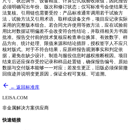
尺寸、状态调节、设备精度、计算公式或验收限值，因此报告
必须明确写出年份、版次和修订状态；仅写标准号会使结果无
法复核。引用链也需要受控：产品标准通常调用若干试验方
法，试验方法又引用术语、取样或设备文件，项目应记录实际
采用的完整版本组合。若合同允许使用等效方法，应在试验前
用比对数据证明偏差不会改变符合性结论，并取得相关方书面
批准。报告交付前的技术复核应检查单位换算、有效数字、样
品方向、统计处理、限值来源和结论措辞，授权签字人不应只
核对版式。对于不符合结果，应原样报告观测事实和判定依
据，避免在缺少设计、制造与服役信息时越权推断根因。项目
结束后还应保存受控记录和样品处置链，确保报告编号、原始
数据与交付版本能够一一对应；若发生更正，旧版必须保留撤
回痕迹并说明变更原因，保证全程可复核、可追溯。
← 返回标准库
LEISA.COM
非金属解决方案供应商
快速链接