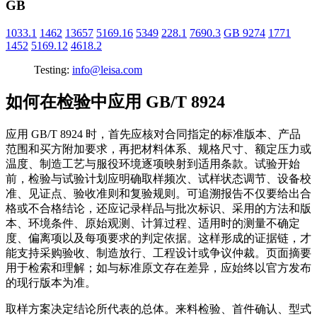
GB
1033.1
1462
13657
5169.16
5349
228.1
7690.3
GB 9274
1771
1452
5169.12
4618.2
Testing:
info@leisa.com
如何在检验中应用 GB/T 8924
应用 GB/T 8924 时，首先应核对合同指定的标准版本、产品
范围和买方附加要求，再把材料体系、规格尺寸、额定压力或
温度、制造工艺与服役环境逐项映射到适用条款。试验开始
前，检验与试验计划应明确取样频次、试样状态调节、设备校
准、见证点、验收准则和复验规则。可追溯报告不仅要给出合
格或不合格结论，还应记录样品与批次标识、采用的方法和版
本、环境条件、原始观测、计算过程、适用时的测量不确定
度、偏离项以及每项要求的判定依据。这样形成的证据链，才
能支持采购验收、制造放行、工程设计或争议仲裁。页面摘要
用于检索和理解；如与标准原文存在差异，应始终以官方发布
的现行版本为准。
取样方案决定结论所代表的总体。来料检验、首件确认、型式