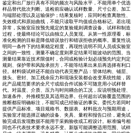
鉴定和出厂放行具有不同的频次与风险水平，不能用单个优选
样品替代批次判断。送检前应确认试样数量、尺寸公差、加工
与端部处理以及运输保护；结果复核时，应同时检查离散性、
失效模式和原始曲线，不能只读取平均值或合格标记。若出现
异常，实验室应按预先规定的复验规则调查设备、试样和制造
过程，使最终结论可以由独立人员复现。从第一性原理看，标
准化检测的目标是降低错误放行和错误拒收的概率。重复性说
明同一条件下的结果稳定程度，再现性说明不同人员或实验室
之间的一致性，测量不确定度则界定结果可能波动的范围。当
测量结果靠近技术限值时，合同或检验计划必须预先约定判定
规则、保护带和风险承担方，不能等结果出来后再选择有利口
径。材料级试样还不能自动代表完整产品：管体结构、铺层、
接头、密封、加工残余应力和现场安装都会改变系统性能，因
此产品规范要求的全尺寸或组合件试验不可随意用小试样替
代。对温度、介质、压力与时间耦合的工况，应说明预处理、
加速条件、外推模型及其适用边界。任何超出试验覆盖范围的
推断都应明确标注，不能写成已经验证的事实。委托方若同时
提供产品标准、项目规格书、数据表、材料批次与预期用途，
实验室才能选择正确的设备、夹具、量程和报告口径，避免试
验完成后发现数据不能用于采购验收或工程设计。标准编号相
同也不代表技术要求永远不变。新版可能调整适用范围、试样