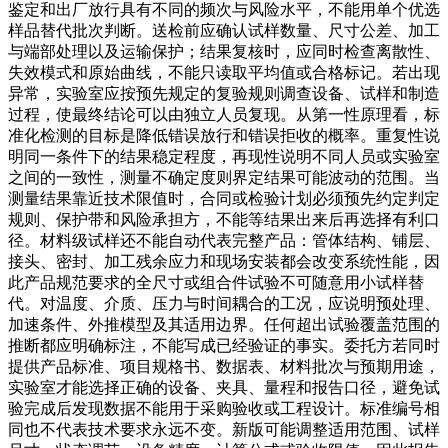
鉴定和出厂放行具有不同的频次与风险水平，不能用单个优选
样品替代批次判断。送检前应确认试样数量、尺寸公差、加工
与端部处理以及运输保护；结果复核时，应同时检查离散性、
失效模式和原始曲线，不能只读取平均值或合格标记。若出现
异常，实验室应按预先规定的复验规则调查设备、试样和制造
过程，使最终结论可以由独立人员复现。从第一性原理看，标
准化检测的目标是降低错误放行和错误拒收的概率。重复性说
明同一条件下的结果稳定程度，再现性说明不同人员或实验室
之间的一致性，测量不确定度则界定结果可能波动的范围。当
测量结果靠近技术限值时，合同或检验计划必须预先约定判定
规则、保护带和风险承担方，不能等结果出来后再选择有利口
径。材料级试样还不能自动代表完整产品：管体结构、铺层、
接头、密封、加工残余应力和现场安装都会改变系统性能，因
此产品规范要求的全尺寸或组合件试验不可随意用小试样替
代。对温度、介质、压力与时间耦合的工况，应说明预处理、
加速条件、外推模型及其适用边界。任何超出试验覆盖范围的
推断都应明确标注，不能写成已经验证的事实。委托方若同时
提供产品标准、项目规格书、数据表、材料批次与预期用途，
实验室才能选择正确的设备、夹具、量程和报告口径，避免试
验完成后发现数据不能用于采购验收或工程设计。标准编号相
同也不代表技术要求永远不变。新版可能调整适用范围、试样