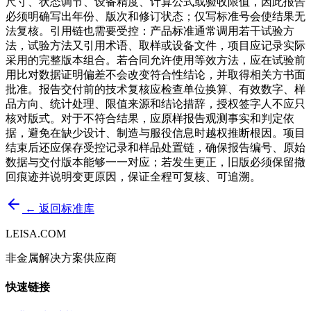
尺寸、状态调节、设备精度、计算公式或验收限值，因此报告
必须明确写出年份、版次和修订状态；仅写标准号会使结果无
法复核。引用链也需要受控：产品标准通常调用若干试验方
法，试验方法又引用术语、取样或设备文件，项目应记录实际
采用的完整版本组合。若合同允许使用等效方法，应在试验前
用比对数据证明偏差不会改变符合性结论，并取得相关方书面
批准。报告交付前的技术复核应检查单位换算、有效数字、样
品方向、统计处理、限值来源和结论措辞，授权签字人不应只
核对版式。对于不符合结果，应原样报告观测事实和判定依
据，避免在缺少设计、制造与服役信息时越权推断根因。项目
结束后还应保存受控记录和样品处置链，确保报告编号、原始
数据与交付版本能够一一对应；若发生更正，旧版必须保留撤
回痕迹并说明变更原因，保证全程可复核、可追溯。
← 返回标准库
LEISA.COM
非金属解决方案供应商
快速链接