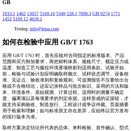
GB
1033.1
1462
13657
5169.16
5349
228.1
7690.3
GB 9274
1771
1452
5169.12
4618.2
Testing:
info@leisa.com
如何在检验中应用 GB/T 1763
应用 GB/T 1763 时，首先应核对合同指定的标准版本、产品
范围和买方附加要求，再把材料体系、规格尺寸、额定压力或
温度、制造工艺与服役环境逐项映射到适用条款。试验开始
前，检验与试验计划应明确取样频次、试样状态调节、设备校
准、见证点、验收准则和复验规则。可追溯报告不仅要给出合
格或不合格结论，还应记录样品与批次标识、采用的方法和版
本、环境条件、原始观测、计算过程、适用时的测量不确定
度、偏离项以及每项要求的判定依据。这样形成的证据链，才
能支持采购验收、制造放行、工程设计或争议仲裁。页面摘要
用于检索和理解；如与标准原文存在差异，应始终以官方发布
的现行版本为准。
取样方案决定结论所代表的总体。来料检验、首件确认、型式