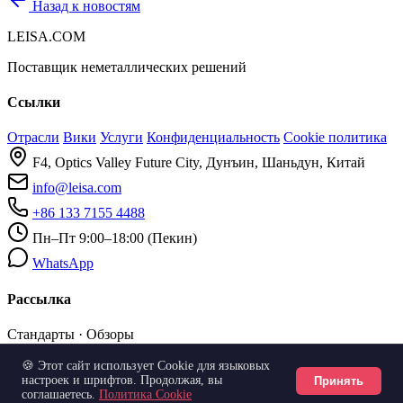
Назад к новостям
LEISA.COM
Поставщик неметаллических решений
Ссылки
Отрасли
Вики
Услуги
Конфиденциальность
Cookie политика
F4, Optics Valley Future City, Дунъин, Шаньдун, Китай
info@leisa.com
+86 133 7155 4488
Пн–Пт 9:00–18:00 (Пекин)
WhatsApp
Рассылка
Стандарты · Обзоры
🍪 Этот сайт использует Cookie для языковых
Подписаться
настроек и шрифтов. Продолжая, вы
Принять
соглашаетесь.
Политика Cookie
© 2026 LEISA.COM · 雷萨技术
zh / en / ru / ar