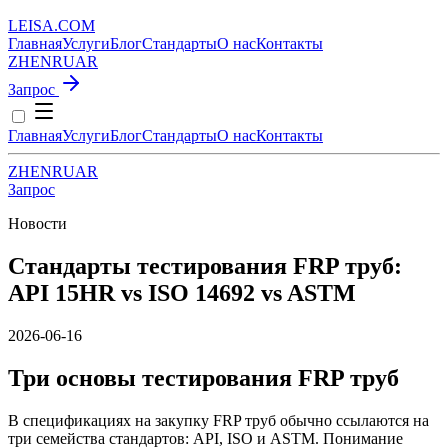
LEISA
.
COM
Главная
Услуги
Блог
Стандарты
О нас
Контакты
ZH
EN
RU
AR
Запрос
Главная
Услуги
Блог
Стандарты
О нас
Контакты
ZH
EN
RU
AR
Запрос
Новости
Стандарты тестирования FRP труб:
API 15HR vs ISO 14692 vs ASTM
2026-06-16
Три основы тестирования FRP труб
В спецификациях на закупку FRP труб обычно ссылаются на
три семейства стандартов: API, ISO и ASTM. Понимание