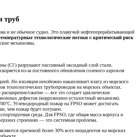
я труб
рма и не обычное судно. Это плавучий нефтеперерабатывающий
емпературные технологические потоки
и
критический риск
еские механизмы.
-
ны (Cl
) разрушают пассивный оксидный слой стали.
коряется из-за постоянного обновления солевого аэрозоля
ией. Но изоляция неизбежно накапливает влагу из морского
зов технологических трубопроводов на морских объектах.
е расширение/сжатие — все это создает циклические
озионных дефектов (коррозионно-усталостный механизм).
 700°C. Углеводородный пожар на FPSO может достигать
ше, чем пожар будет потушен.
спортируемая среда. Для FPSO, где общая масса корпуса и
верхних строениях — это системная проблема.
ы являются причиной более 30% всех инцидентов на морских
объекте.