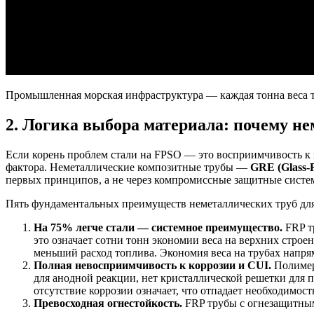
Промышленная морская инфраструктура — каждая тонна веса т
2. Логика выбора материала: почему 
Если корень проблем стали на FPSO — это восприимчивость к 
фактора. Неметаллические композитные трубы —
GRE (Glass-R
первых принципов, а не через компромиссные защитные систе
Пять фундаментальных преимуществ неметаллических труб д
На 75% легче стали — системное преимущество.
FRP т
это означает сотни тонн экономии веса на верхних стро
меньший расход топлива. Экономия веса на трубах напря
Полная невосприимчивость к коррозии и CUI.
Полимер
для анодной реакции, нет кристаллической решетки для 
отсутствие коррозии означает, что отпадает необходимост
Превосходная огнестойкость.
FRP трубы с огнезащитным