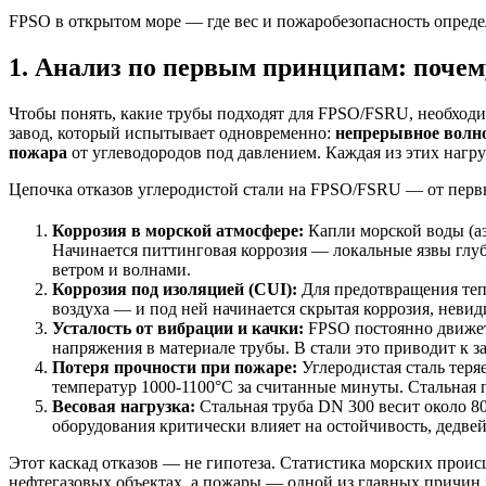
FPSO в открытом море — где вес и пожаробезопасность опред
1. Анализ по первым принципам: почем
Чтобы понять, какие трубы подходят для FPSO/FSRU, необход
завод, который испытывает одновременно:
непрерывное волно
пожара
от углеводородов под давлением. Каждая из этих нагр
Цепочка отказов углеродистой стали на FPSO/FSRU — от пер
Коррозия в морской атмосфере:
Капли морской воды (аэ
Начинается питтинговая коррозия — локальные язвы глуб
ветром и волнами.
Коррозия под изоляцией (CUI):
Для предотвращения теп
воздуха — и под ней начинается скрытая коррозия, неви
Усталость от вибрации и качки:
FPSO постоянно движетс
напряжения в материале трубы. В стали это приводит к 
Потеря прочности при пожаре:
Углеродистая сталь теря
температур 1000-1100°C за считанные минуты. Стальная 
Весовая нагрузка:
Стальная труба DN 300 весит около 80
оборудования критически влияет на остойчивость, дедве
Этот каскад отказов — не гипотеза. Статистика морских прои
нефтегазовых объектах, а пожары — одной из главных причин 