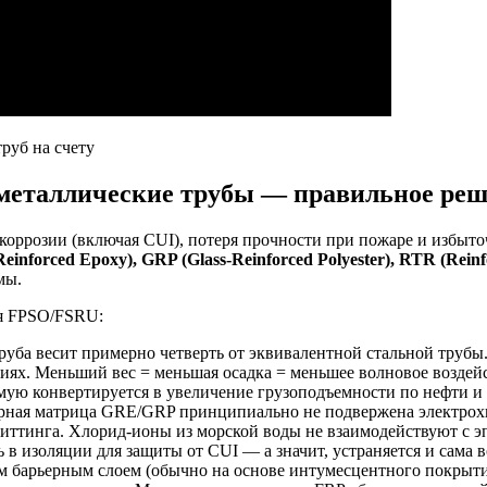
руб на счету
неметаллические трубы — правильное ре
коррозии (включая CUI), потеря прочности при пожаре и избыто
einforced Epoxy), GRP (Glass-Reinforced Polyester), RTR (Reinf
мы.
ля FPSO/FSRU:
руба весит примерно четверть от эквивалентной стальной трубы
ениях. Меньший вес = меньшая осадка = меньшее волновое возде
мую конвертируется в увеличение грузоподъемности по нефти и 
ная матрица GRE/GRP принципиально не подвержена электрохи
питтинга. Хлорид-ионы из морской воды не взаимодействуют с 
ь в изоляции для защиты от CUI — а значит, устраняется и сама
 барьерным слоем (обычно на основе интумесцентного покрыти