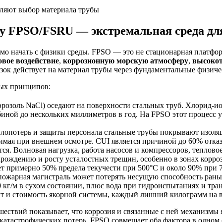
еляют выбор материала трубы
у FPSO/FSRU — экстремальная среда дл
имо начать с физики среды. FPSO — это не стационарная платфо
вое воздействие
,
коррозионную морскую атмосферу
,
высокот
узок действует на материал трубы через фундаментальные физич
вых принципов:
розоль NaCl) оседают на поверхности стальных труб. Хлорид-ио
иной до нескольких миллиметров в год. На FPSO этот процесс ус
лопотерь и защиты персонала стальные трубы покрывают изоляц
димая при внешнем осмотре. CUI является причиной до 60% отка
я. Волновая нагрузка, работа насосов и компрессоров, теплово
зарождению и росту усталостных трещин, особенно в зонах корр
ет примерно 50% предела текучести при 500°C и около 90% при
пожарная магистраль может потерять несущую способность рань
 кг/м в сухом состоянии, плюс вода при гидроиспытаниях и тран
йт и стоимость якорной системы, каждый лишний килограмм на 
сшествий показывает, что коррозия и связанные с ней механизм
катастрофических потерь. FPSO совмещает оба фактора в одном 