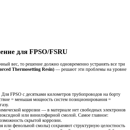
шение для FPSO/FSRU
чный вес, то решение должно одновременно устранять все три
orced Thermosetting Resin)
— решают эти проблемы на уровне
. Для FPSO с десятками километров трубопроводов на борту
йствие = меньшая мощность систем позиционирования =
газу.
мической коррозии — в материале нет свободных электронов
эпоксидной или винилэфирной смолой. Самое главное:
 возможность скрытой коррозии.
я или фенольной смолы) сохраняют структурную целостность