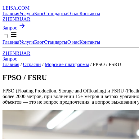
LEISA
.
COM
Главная
Услуги
Блог
Стандарты
О нас
Контакты
ZH
EN
RU
AR
Запрос
Главная
Услуги
Блог
Стандарты
О нас
Контакты
ZH
EN
RU
AR
Запрос
Главная
/
Отрасли
/
Морские платформы
/
FPSO / FSRU
FPSO / FSRU
FPSO (Floating Production, Storage and Offloading) и FSRU (Flo
более 2000 метров, при волнении 15+ метров и ветрах ураганн
объектов — это не вопрос предпочтения, а вопрос выживания 